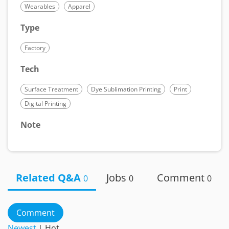
Wearables
Apparel
Type
Factory
Tech
Surface Treatment
Dye Sublimation Printing
Print
Digital Printing
Note
Related Q&A
Jobs
Comment
0
0
0
Comment
Newest
|
Hot