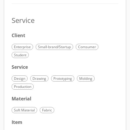
Service
Client
Enterprise
Small-brand/Startup
Comsumer
Student
Service
Design
Drawing
Prototyping
Molding
Production
Material
Soft Material
Fabric
Item