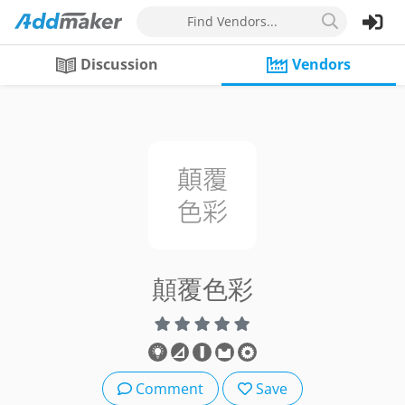
Find Vendors...
Discussion
Vendors
顛覆色彩
Comment
Save