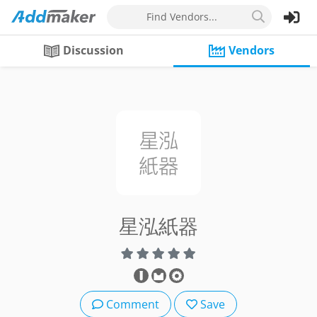
Find Vendors...
Discussion
Vendors
星泓紙器
Comment
Save