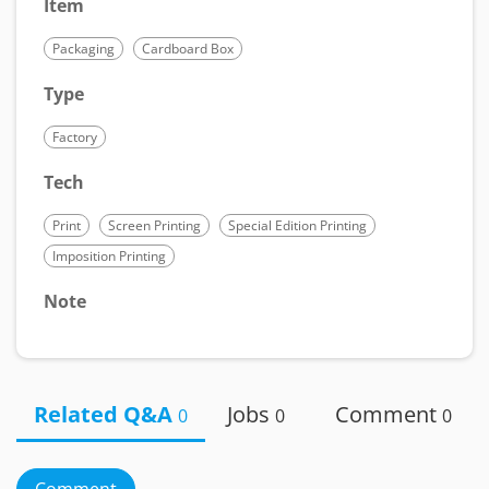
Item
Packaging
Cardboard Box
Type
Factory
Tech
Print
Screen Printing
Special Edition Printing
Imposition Printing
Note
Related Q&A
Jobs
Comment
0
0
0