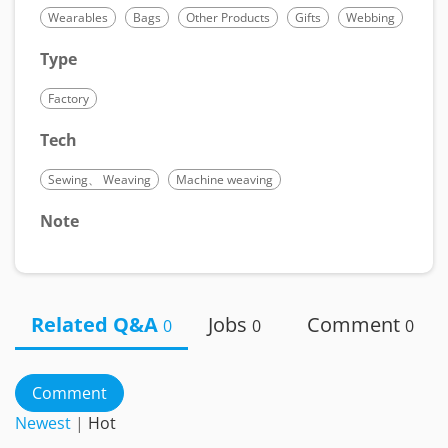
Wearables
Bags
Other Products
Gifts
Webbing
Type
Factory
Tech
Sewing、 Weaving
Machine weaving
Note
Related Q&A
Jobs
Comment
0
0
0
Comment
Newest
|
Hot