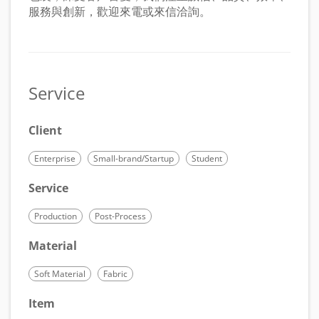
服務與創新，歡迎來電或來信洽詢。
Service
Client
Enterprise
Small-brand/Startup
Student
Service
Production
Post-Process
Material
Soft Material
Fabric
Item