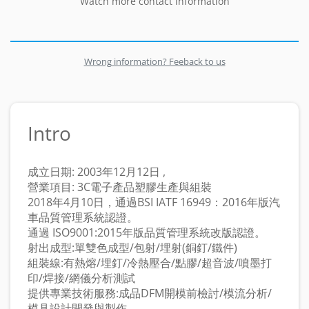
Watch more contact information
Wrong information? Feeback to us
Intro
成立日期: 2003年12月12日 ,
營業項目: 3C電子產品塑膠生產與組裝
2018年4月10日，通過BSI IATF 16949：2016年版汽
車品質管理系統認證。
通過 ISO9001:2015年版品質管理系統改版認證。
射出成型:單雙色成型/包射/埋射(銅釘/鐵件)
組裝線:有熱熔/埋釘/冷熱壓合/點膠/超音波/噴墨打
印/焊接/網儀分析測試
提供專業技術服務:成品DFM開模前檢討/模流分析/
模具設計開發與製作