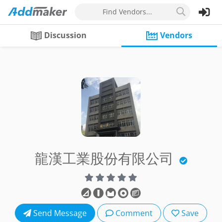
Find Vendors...
Discussion
Vendors
龍漢工業股份有限公司
Send Message
Comment
Save