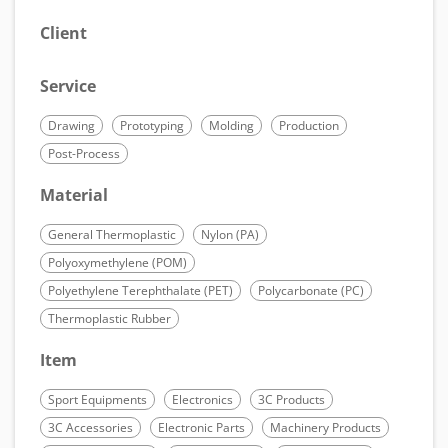
Client
Service
Drawing
Prototyping
Molding
Production
Post-Process
Material
General Thermoplastic
Nylon (PA)
Polyoxymethylene (POM)
Polyethylene Terephthalate (PET)
Polycarbonate (PC)
Thermoplastic Rubber
Item
Sport Equipments
Electronics
3C Products
3C Accessories
Electronic Parts
Machinery Products