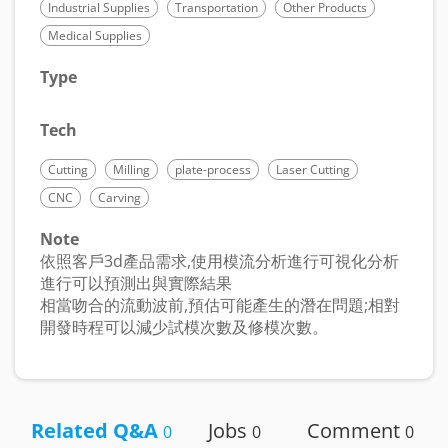
Industrial Supplies
Transportation
Other Products
Medical Supplies
Type
Tech
Cutting
Milling
plate-process
Laser Cutting
CNC
Carving
Note
依照客戶3d產品需求,使用模流分析進行可視化分析
進行可以預測出與實際結果
相當吻合的流動波前,預估可能產生的潛在問題;相對
開發時程可以減少試模次數及修模次數。
Related Q&A
Jobs
Comment
0
0
0