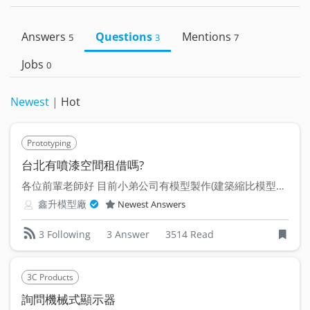
Answers
Questions
Mentions
5
3
7
Jobs
0
Newest
|
Hot
Prototyping
台北有噴漆空間租借嗎?
各位前輩老師好 目前小弟公司有模型製作(建築縮比模型、產...
鑫升模型廠
Newest Answers
3 Answer
3514 Read
3 Following
3C Products
詢問機械式顯示器