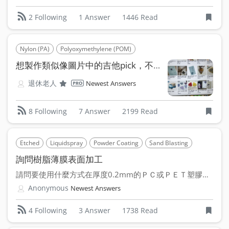
1 Answer
1446 Read
2 Following
Nylon (PA)
Polyoxymethylene (POM)
想製作類似像圖片中的吉他pick，不知道要怎麼找廠商
退休老人
Newest Answers
7 Answer
2199 Read
8 Following
Etched
Liquidspray
Powder Coating
Sand Blasting
Polyethyle
詢問樹脂薄膜表面加工
請問要使用什麼方式在厚度0.2mm的ＰＣ或ＰＥＴ塑膠薄片上...
Anonymous
Newest Answers
3 Answer
1738 Read
4 Following