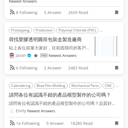
Newest Answers
5 Answer
2659 Read
8 Following
Prototyping
Production
Polyvinyl Chloride (PVC)
Polyethylene Te
尋找塑膠透明圓筒包裝盒製造廠商
站上各位前輩大家好，目前因我司的客戶有提出想以可吊掛陳列的...
Jason
Newest Answers
2 Answer
2483 Read
6 Following
Calendering
Blow Film Molding
Mechanical Parts
CNC
Out S
請問各位有認識不錯的產品模型製作的公司嗎？
請問各位有認識不錯的產品模型製作的公司嗎？品質好價格又公道得...
Emily
Newest Answers
9 Answer
18280 Read
14 Following