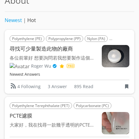
About
Newest
|
Hot
Polyethylene (PE)
Polypropylene (PP)
Nylon (PA)
Polyoxymethyl
尋找可少量製造此物的廠商
各位前輩好 想要詢問若我想要製作這個空心半圓球體 目前仍不確...
Roger Wu
Newest Answers
3 Answer
895 Read
4 Following
Polyethylene Terephthalate (PET)
Polycarbonate (PC)
PCTE濾膜
大家好，我在找尋一款幾乎透明的PCTE濾膜，最好能跟PET...