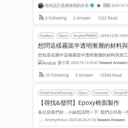
你的設計是燃燒我的生命
2025.10.1
2 Answer
1522 Read
3 Following
2018.12.05 13:51
Student
Glass
Acrylic(PMMA)
想問這樣霧面半透明漸層的材料與
想知道在圖中這種霧面半透明漸層的材料與加工方
廖小奕
2025.10.12 05:47
Newest Answers
5 Answer
15544 Read
10 Following
Small-brand/Startup
Glass
Concrete
Acrylic
【尋找&發問】Epoxy椅面製作
各位前輩們好，小妹想請問一下: 我們公司有一件
Anonymous
2025.06.26 21:03
Newest Answers