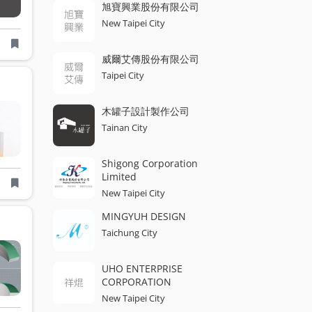
旭寶興業股份有限公司
New Taipei City
威爾艾傳股份有限公司
Taipei City
木罐子設計製作公司
Tainan City
Shigong Corporation
Limited
New Taipei City
MINGYUH DESIGN
Taichung City
UHO ENTERPRISE
CORPORATION
New Taipei City