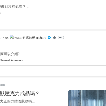
到沒有氣泡？ ...
s
 14:55
科邁銘板-Richard
以介紹? ...
Newest Answers
帥帥豬
狀壓克力成品嗎？
正四方體管狀物嗎...