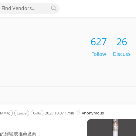
Find Vendors...
627
26
Follow
Discuss
2025.10.07 17:48
Anonymous
(PMMA)
Epoxy
Gifts
經驗或推薦廠商...