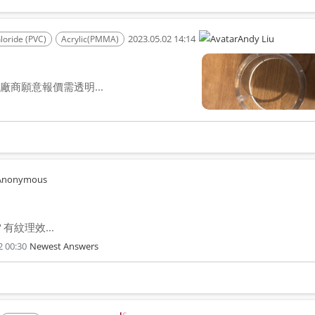
2023.05.02 14:14
Andy Liu
hloride (PVC)
Acrylic(PMMA)
商願意報價需透明...
Anonymous
有紋理效...
2 00:30
Newest Answers