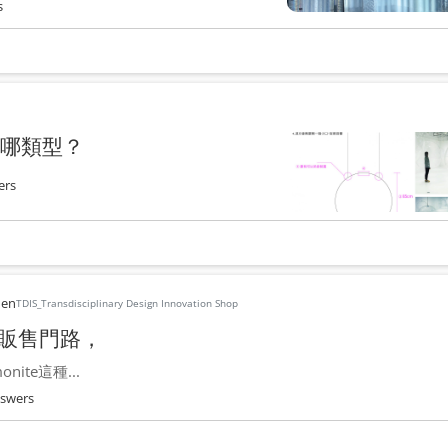
s
哪類型？
ers
hen
TDIS_Transdisciplinary Design Innovation Shop
) 販售門路，
te這種...
swers