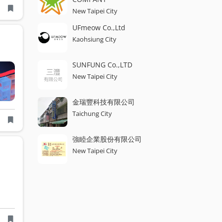
New Taipei City
UFmeow Co.,Ltd
tate (EVA)
Polylactic Acid
Kaohsiung City
SUNFUNG Co.,LTD
New Taipei City
金瑞豐科技有限公司
Taichung City
強睦企業股份有限公司
New Taipei City