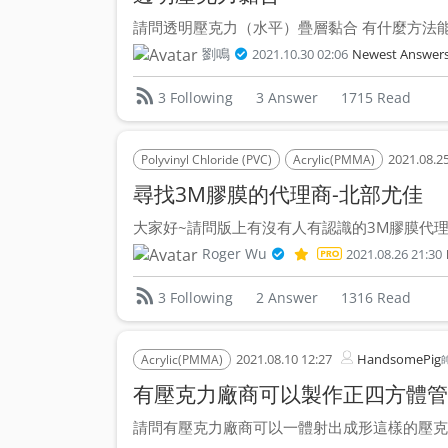
請問透明壓克力（水平）疊層黏合 有什麼方法能做
劉鳴
2021.10.30 02:06
Newest Answer
3 Answer
1715 Read
3 Following
2021.08.25
Polyvinyl Chloride (PVC)
Acrylic(PMMA)
尋找3M膠膜的代理商-北部尤佳
大家好~請問版上有沒有人有認識的3M膠膜代理商可
Roger Wu
2021.08.26 21:30
2 Answer
1316 Read
3 Following
2021.08.10 12:27
HandsomePig
Acrylic(PMMA)
有壓克力廠商可以製作正四方體管
請問有壓克力廠商可以一體射出成形這樣的壓克力