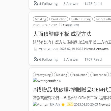
3 Answer
1473 Read
4 Following
Molding
Production
Cutter Cutting
Laser Cutt
2021.08.03 17:12
Cu
專案工程師
大面積塑膠平板 成型方法
請問有沒有什麼方法能製做出這種平板 上方有五個
Anonymous
2025.02.19 10:37
Newest Answers
5 Answer
1707 Read
6 Following
Prototyping
Molding
Production
Enterprise
Jennifer
PM
#禮贈品 找矽膠/禮贈贈品OEM
請教萬能鄉民們～ #禮贈品 OEM代工詢問請問有
bRiAn
2023.08.30 20:05
Newest 