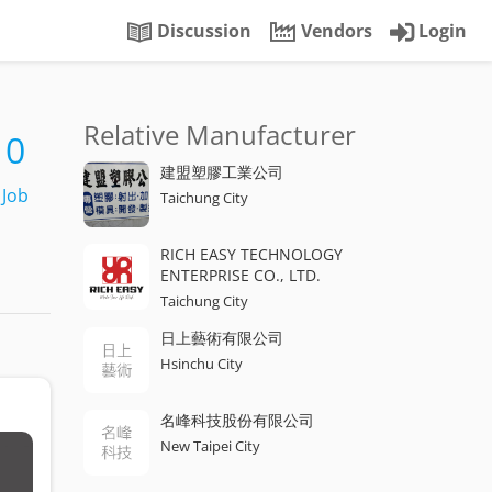
Discussion
Vendors
Login
Relative Manufacturer
0
建盟塑膠工業公司
Job
Taichung City
RICH EASY TECHNOLOGY
ENTERPRISE CO., LTD.
Taichung City
日上藝術有限公司
Hsinchu City
名峰科技股份有限公司
New Taipei City