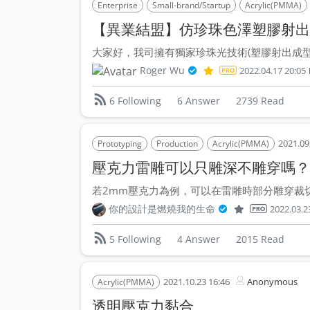
Enterprise
Small-brand/Startup
Acrylic(PMMA)
【異業結盟】仿珍珠色澤塑膠射出
大家好，我司擁有獨家珍珠光技術(塑膠射出成型廠
Roger Wu
2022.04.17 20:05
6 Answer
2739 Read
6 Following
2021.09
Prototyping
Production
Acrylic(PMMA)
壓克力雷雕可以只雕深不雕穿嗎
若2mm壓克力為例，可以在雷雕時部分雕穿裁切，
你的設計是燃燒我的生命
2022.03.2
4 Answer
2015 Read
5 Following
2021.10.23 16:46
Anonymous
Acrylic(PMMA)
透明壓克力黏合