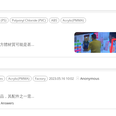
 (PS)
Polyvinyl Chloride (PVC)
ABS
Acrylic(PMMA)
Ethylene-Vinyl Ace
體材質可能是甚...
2023.05.16 10:02
Anonymous
es
Acrylic(PMMA)
Factory
，其配件之一需...
 Answers