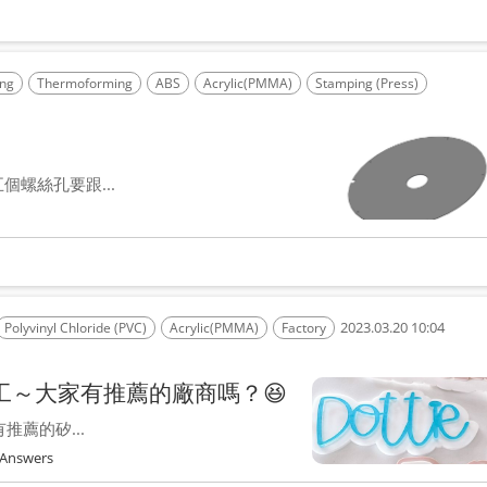
ing
Thermoforming
ABS
Acrylic(PMMA)
Stamping (Press)
螺絲孔要跟...
2023.03.20 10:04
Polyvinyl Chloride (PVC)
Acrylic(PMMA)
Factory
代工～大家有推薦的廠商嗎？😆
推薦的矽...
Answers