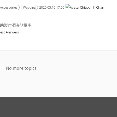
2020.05.10 17:56
Chiaochih Chan
 Accessories
Webbing
製作瀏海貼量產...
est Answers
No more topics