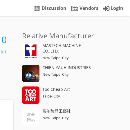
Discussion
Vendors
Login
Relative Manufacturer
0
MASTECH MACHINE
CO.,LTD.
Job
New Taipei City
CHIEN YAUH INDUSTRIES
New Taipei City
Too Cheap Art
Taipei City
富荃飾品工藝社
New Taipei City