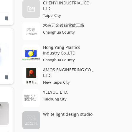
CHENYI INDUSTRIAL CO.,
LTD.
Taipei City
木來五金鍍錫電鍍工廠
Changhua County
Hong Yang Plastics
Industry Co.,LTD
Changhua County
AMOS ENGINEERING CO.,
LTD.
New Taipei City
YEEYUO LTD.
Taichung City
White light design studio