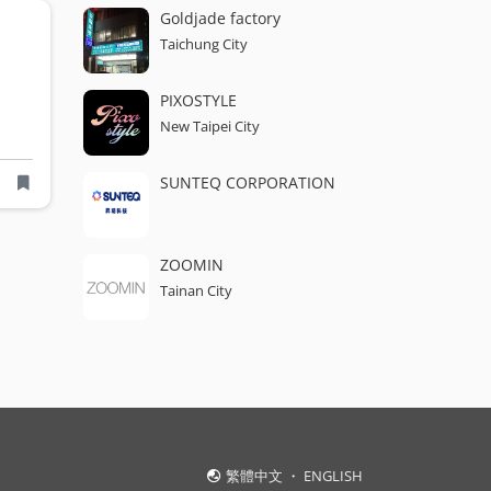
Goldjade factory
Taichung City
PIXOSTYLE
New Taipei City
SUNTEQ CORPORATION
ZOOMIN
Tainan City
繁體中文
・
ENGLISH