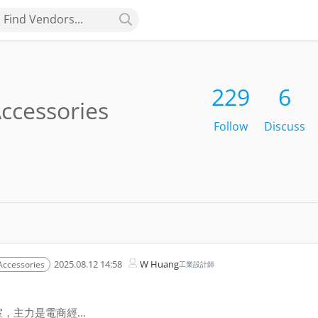
Find Vendors...
229
6
ccessories
Follow
Discuss
2025.08.12 14:58
W Huang
Accessories
工業設計師
主力是電商經...