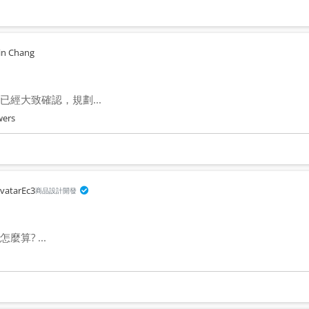
in Chang
經大致確認，規劃...
wers
Ec3
商品設計開發
算? ...