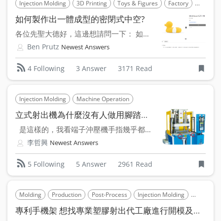
Injection Molding
3D Printing
Toys & Figures
Factory
Design
如何製作出一體成型的密閉式中空?
各位先聖大德好，這邊想請問一下： 如果設計的某個產品有密...
Ben Prutz
Newest Answers
3 Answer
3171 Read
4 Following
Injection Molding
Machine Operation
立式射出機為什麼沒有人做用腳踏開關啟動的呢?
是這樣的，我看端子沖壓機手指幾乎都快到公母模接合處了...
李哲興
Newest Answers
5 Answer
2961 Read
5 Following
Molding
Production
Post-Process
Injection Molding
3C Acces
專利手機架 想找專業塑膠射出代工廠進行開模及量產