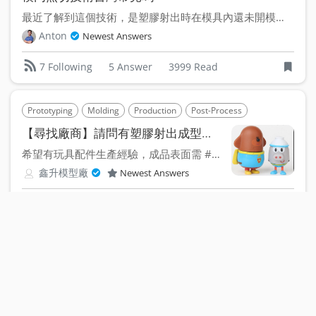
最近了解到這個技術，是塑膠射出時在模具內還未開模時就把料口切...
Anton
Newest Answers
5 Answer
3999 Read
7 Following
Prototyping
Molding
Production
Post-Process
Injection Moldi
【尋找廠商】請問有塑膠射出成型，量產公仔玩具的廠家?
希望有玩具配件生產經驗，成品表面需 #噴墨 或 #印刷。 ...
鑫升模型廠
Newest Answers
6 Answer
4966 Read
7 Following
Design
Molding
Production
Injection Molding
Factory
Cons
想避免肉厚較厚處產生縮水的情況，是否有偷肉之外的方法？
想請問大家，如圖中的設計兩側有肉厚較厚的區域，是否有把墊高...
CHANG KUN CHIH
Newest Answers