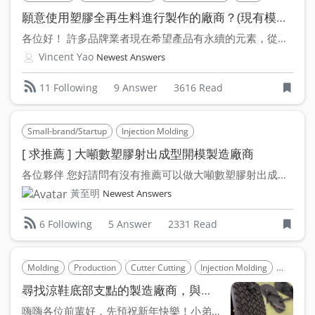
願意使用塑膠全再生料進行製作的廠商？(現有模具？)
各位好！ 許多品牌業者現在希望產品有永續的元素，從一些周...
Vincent Yao
Newest Answers
9 Answer
3616 Read
11 Following
Small-brand/Startup
Injection Molding
[ 求推薦 ] 大噸數塑膠射出成型開模製造廠商
各位夥伴 您好請問有沒有推薦可以做大噸數塑膠射出成型與開模的...
黃至明
Newest Answers
5 Answer
2331 Read
6 Following
Molding
Production
Cutter Cutting
Injection Molding
shoes
尋找涼鞋底部支點的製造廠商，與做法討論，另尋裁刀刀模廠商～
嗨嗨各位前輩好，先預祝新年快樂！小弟在開發戶外涼鞋，之前打樣...