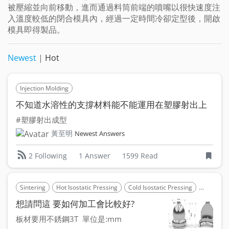
被壓縮並向前移動，進而通過料筒前端的噴嘴以很快速度注
入溫度較低的閉合模具內，經過一定時間冷卻定型後，開啟
模具即得製品。
Newest
|
Hot
Injection Molding
不知道水溶性的支撐材料能不能運用在塑膠射出上
#塑膠射出成型
黃至明
Newest Answers
1 Answer
1599 Read
2 Following
Sintering
Hot Isostatic Pressing
Cold Isostatic Pressing
Compres
想請問這 要如何加工會比較好?
板材要用不銹鋼3T 單位是:mm