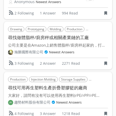
Anonymous
Newest Answers
1 Answer
994 Read
2 Following
Drawing
Prototyping
Molding
Production
Post-Process
In
尋找做體脂秤/廚房秤或相關產業鏈的工廠
公司主要是在Amazon上銷售體脂秤/廚房秤起家的，打算移...
瀚勝國際有限公司
Newest Answers
2 Answer
2271 Read
3 Following
Production
Injection Molding
Storage Supplies
Polyethylene (PE)
尋找可用再生塑料生產折疊塑膠籃的廠商
大家好，請問有沒有可以使用再生塑料(rPE/rPP/rPE...
趨勢材料股份有限公司
Newest Answers
3 Answer
1218 Read
4 Following