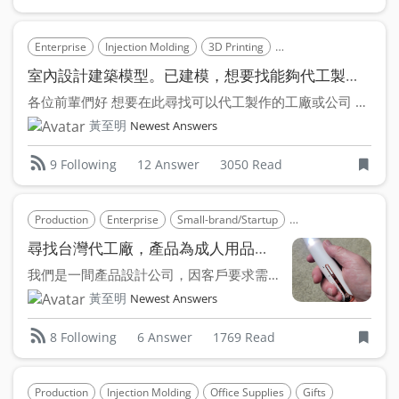
Enterprise
Injection Molding
3D Printing
Design House
Consu
室內設計建築模型。已建模，想要找能夠代工製作的廠商
各位前輩們好 想要在此尋找可以代工製作的工廠或公司 2...
黃至明
Newest Answers
12 Answer
3050 Read
9 Following
Production
Enterprise
Small-brand/Startup
Injection Molding
尋找台灣代工廠，產品為成人用品及電動剃毛刀
我們是一間產品設計公司，因客戶要求需要將產品生產由大陸轉到...
黃至明
Newest Answers
6 Answer
1769 Read
8 Following
Production
Injection Molding
Office Supplies
Gifts