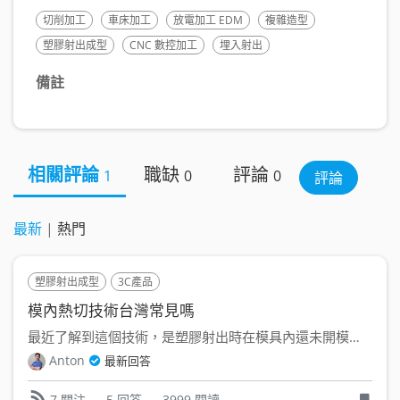
切削加工
車床加工
放電加工 EDM
複雜造型
塑膠射出成型
CNC 數控加工
埋入射出
備註
相關評論
職缺
評論
1
0
0
評論
最新
|
熱門
塑膠射出成型
3C產品
模內熱切技術台灣常見嗎
最近了解到這個技術，是塑膠射出時在模具內還未開模時就把料口切...
Anton
最新回答
5 回答
3999 閱讀
7 關注