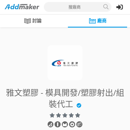
搜廠商
討論
廠商
雅文塑膠 - 模具開發/塑膠射出/組
裝代工