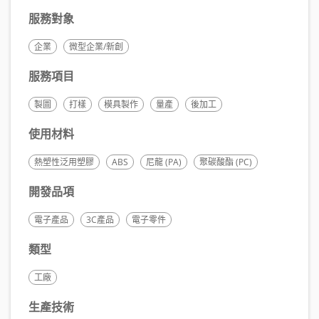
服務對象
企業
微型企業/新創
服務項目
製圖
打樣
模具製作
量產
後加工
使用材料
熱塑性泛用塑膠
ABS
尼龍 (PA)
聚碳酸酯 (PC)
開發品項
電子產品
3C產品
電子零件
類型
工廠
生產技術