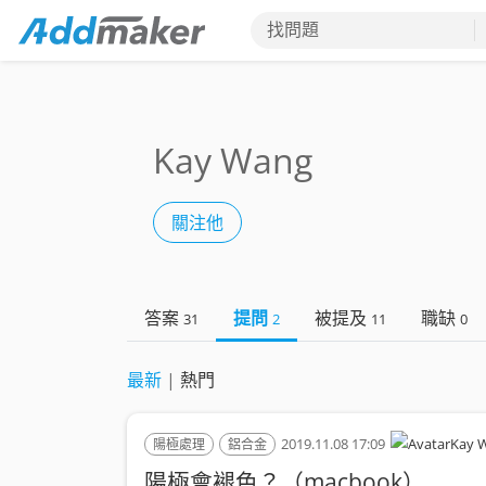
找問題
Kay Wang
關注他
答案
提問
被提及
職缺
31
2
11
0
最新
|
熱門
2019.11.08 17:09
Kay 
陽極處理
鋁合金
陽極會褪色？（macbook）