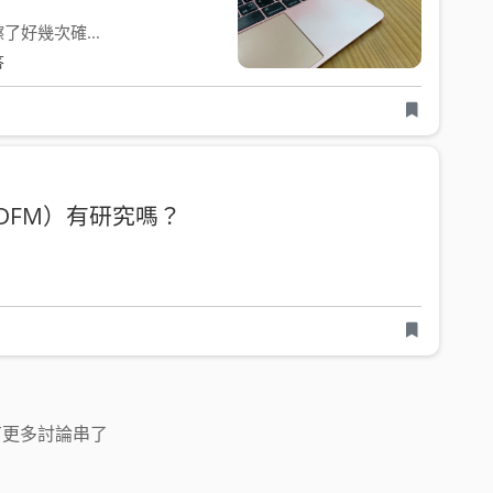
了好幾次確...
答
re (DFM）有研究嗎？
有更多討論串了