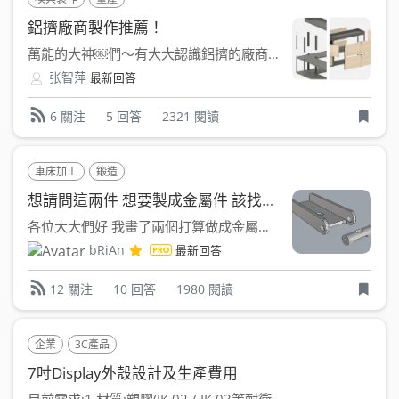
鋁擠廠商製作推薦！
萬能的大神￼們～有大大認識鋁擠的廠商嗎，規格￼￼ 6063...
张智萍
最新回答
5 回答
2321 閱讀
6 關注
車床加工
鍛造
想請問這兩件 想要製成金屬件 該找什麼廠商
各位大大們好 我畫了兩個打算做成金屬件的零件 希望可以小量...
bRiAn
最新回答
10 回答
1980 閱讀
12 關注
企業
3C產品
7吋Display外殼設計及生產費用