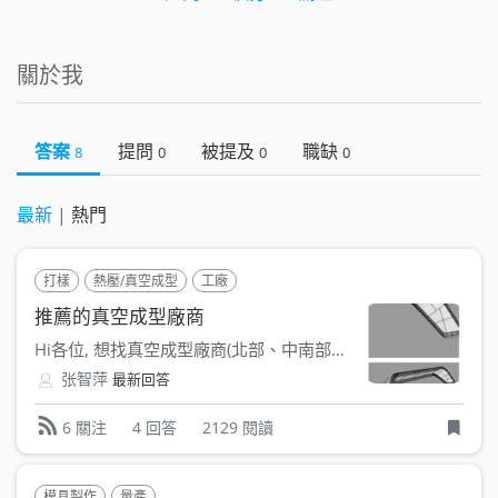
關於我
答案
提問
被提及
職缺
8
0
0
0
最新
|
熱門
打樣
熱壓/真空成型
工廠
推薦的真空成型廠商
Hi各位, 想找真空成型廠商(北部、中南部皆可），是否有...
张智萍
最新回答
4 回答
2129 閱讀
6 關注
模具製作
量產