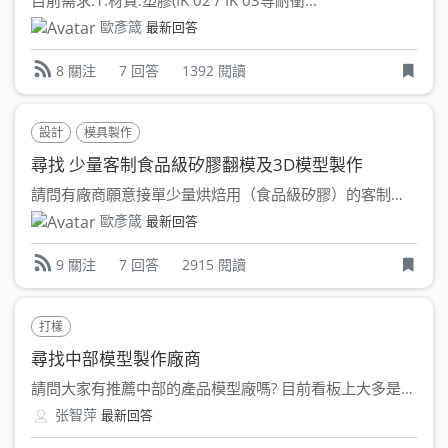
目前需求:1.材質:塑膠(IK 02 / IK 03等耐衝...
歐彥箴
最新回答
7 回答
1392 閱讀
8 關注
設計
模具製作
尋找 少量客制食品級矽膠翻模及3D模型製作
請問有廠商願意接單少量烘焙用（食品級矽膠）的客制翻模嗎？ ...
歐彥箴
最新回答
7 回答
2915 閱讀
9 關注
打樣
尋找中部模型製作廠商
請問大家有推薦中部的產品模型廠嗎? 目前看板上大多是北部...
张智萍
最新回答