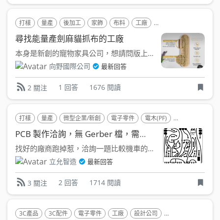
打樣
量產
後加工
家飾
布料
工廠
製造整合/顧問
生產
尋找能量產劍麻貓抓布的工廠
本身是新創的寵物家具公司，想請問版上是否有能小量製造的貓抓...
向野國際公司
最新回答
1 回答
1676 閱讀
2 關注
打樣
量產
微型企業/新創
電子零件
電木(PF)
環氧樹脂 (Epoxy
PCB 製作洽詢，無 Gerber 檔，需求近似抄板~
找好的廠商跑掉惹，洽詢一題比較機車的...想請問有無廠商能...
立允智造
最新回答
2 回答
1714 閱讀
3 關注
3C產品
3C配件
電子零件
工廠
設計公司
製造整合/顧問