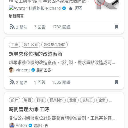
Hi 站上前輩/廠商 早安因本身是做服飾配件業 , 現在需...
科邁銘板-Richard
最新回答
3 回答
1732 閱讀
3 關注
工廠
設計公司
製造整合/顧問
想尋求移位機的改造廠商
想尋求移位機的改造廠商，或訂製，需求重點改造成可自行操作，椅...
Vincent
最新回答
1 回答
1535 閱讀
2 關注
設計
製圖
打樣
模具製作
量產
後加工
企業
工廠
設
時間管理大師-工時
各個公司研發單位針對都會實施專案管制，工具甚多其中包含甘特...
Anton
最新回答