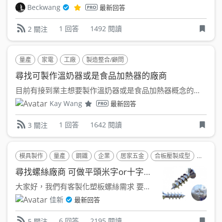
Beckwang
最新回答
1 回答
1492 閱讀
2 關注
量產
家電
工廠
製造整合/顧問
尋找可製作溫奶器或是食品加熱器的廠商
目前有接到業主想要製作溫奶器或是食品加熱器概念的專案我們現...
Kay Wang
最新回答
1 回答
1642 閱讀
3 關注
模具製作
量產
鋼鐵
企業
居家五金
合板壓製成型
工廠
尋找螺絲廠商 可做平頭米字or十字割溝螺絲
大家好，我們有客製化塑板螺絲需求 要用平頭且做米字or十...
佳新
最新回答
6 回答
2195 閱讀
5 關注