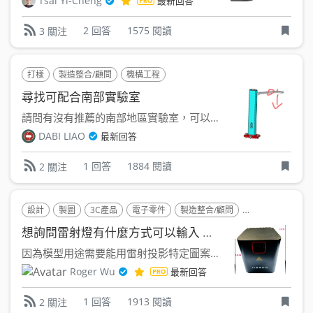
Tsai Yi-Cheng
最新回答
2 回答
1575 閱讀
3 關注
打樣
製造整合/顧問
機構工程
尋找可配合南部實驗室
請問有沒有推薦的南部地區實驗室，可以做手把機構10萬次的耐久...
DABI LIAO
最新回答
1 回答
1884 閱讀
2 關注
設計
製圖
3C產品
電子零件
製造整合/顧問
職人工坊
機電
想詢問雷射燈有什麼方式可以輸入 投影特定圖案嗎 ?
因為模型用途需要能用雷射投影特定圖案，因此購買這台雷射燈，可...
Roger Wu
最新回答
1 回答
1913 閱讀
2 關注