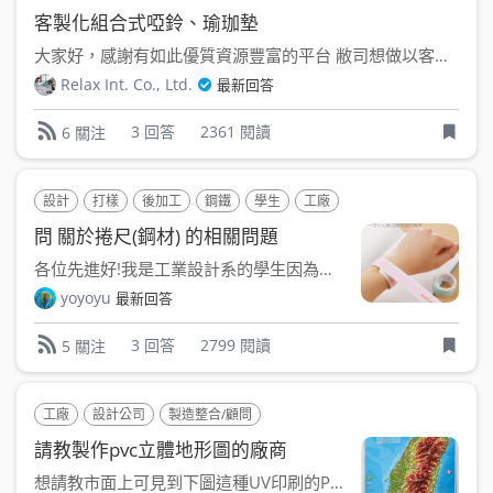
客製化組合式啞鈴、瑜珈墊
大家好，感謝有如此優質資源豐富的平台 敝司想做以客製化 ...
Relax Int. Co., Ltd.
最新回答
3 回答
2361 閱讀
6 關注
設計
打樣
後加工
鋼鐵
學生
工廠
製造整合/顧問
職人
問 關於捲尺(鋼材) 的相關問題
各位先進好!我是工業設計系的學生因為作品的製作需要，想要利...
yoyoyu
最新回答
3 回答
2799 閱讀
5 關注
工廠
設計公司
製造整合/顧問
請教製作pvc立體地形圖的廠商
想請教市面上可見到下圖這種UV印刷的PVC立體地形圖，臺灣...