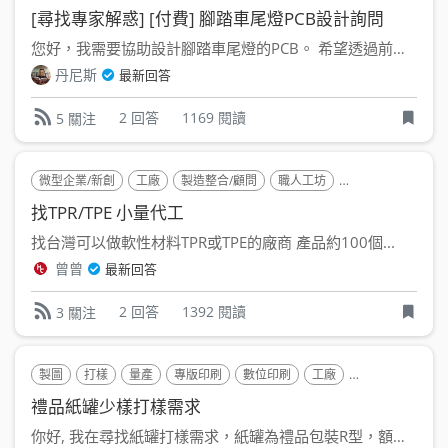
[尋找專家解惑] [付費] 腳踏車尾燈PCB設計詢問
您好，我需要協助設計腳踏車尾燈的PCB。 希望透過前期付...
丹尼斯
最新回答
2 回答
1169 閱讀
5 關注
微型企業/新創
工廠
製造整合/顧問
職人工坊
熱塑性橡膠 (TPE)
找TPR/TPE 小量代工
找台灣可以做軟性材料TPR或TPE的廠商 產品約100個...
曾曾
最新回答
2 回答
1392 閱讀
3 關注
製圖
打樣
量產
專版印刷
數位印刷
工廠
設計公司
製造
禮品紙罐少樣打樣需求
你好, 我在尋找紙罐打樣需求，紙罐為禮品包裝R型，額外上方...