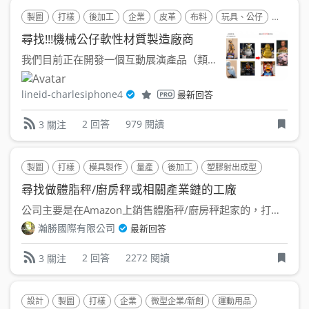
製圖
打樣
後加工
企業
皮革
布料
玩具、公仔
矽膠(SR)
尋找!!!機械公仔軟性材質製造廠商
我們目前正在開發一個互動展演產品（類似迪士尼的 Audio...
lineid-charlesiphone4
最新回答
2 回答
979 閱讀
3 關注
製圖
打樣
模具製作
量產
後加工
塑膠射出成型
蝕刻
尋找做體脂秤/廚房秤或相關產業鏈的工廠
公司主要是在Amazon上銷售體脂秤/廚房秤起家的，打算移...
瀚勝國際有限公司
最新回答
2 回答
2272 閱讀
3 關注
設計
製圖
打樣
企業
微型企業/新創
運動用品
聚氯乙烯(PV