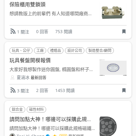
保險櫃用雙鎖頭
想請教版上的前輩們 有人知道哪間廠商有在製作販售保險櫃用...
0 回答
753 閱讀
1 關注
玩具、公仔
工廠
禮贈品
設計公司
製造整合/顧問
職人工坊
玩具餐盤開模報價
大家好我想製作迷你圓盤, 橢圓盤和杯子圓盤 兩種尺寸:...
夏涵冰
最新回答
2 回答
1453 閱讀
3 關注
鋁合金
磁性材料
請問加點大神！哪邊可以採購此規格磁鐵強力磁鐵
請問加點大神！哪邊可以採購此規格磁鐵（#製造整合/顧問） ...