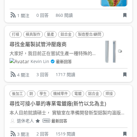
0 回答
860 閱讀
1 關注
打樣
模具製作
量產
鋁合金
製造整合/顧問
尋找金屬製試管沖壓廠商
大家好，我目前正在嘗試生產一種特殊的溫度計保護套，其中需要...
Kevin Lin
最新回答
3 回答
1717 閱讀
4 關注
後加工
銅
學生
機械零件
電鍍
鋁合金
焊接
電弧焊
尋找可接小單的專業電鍍廠(新竹以北為主)
本人目前就讀碩士， 實驗室在準備開發新型鋁製均溫版的製作...
退休老人
最新回答
2 回答
1519 閱讀
3 關注