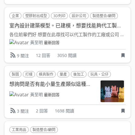
企業
塑膠射出成型
3D列印
設計公司
製造整合/顧問
活動
室內設計建築模型。已建模，想要找能夠代工製作的廠商
各位前輩們好 想要在此尋找可以代工製作的工廠或公司 2...
黃至明
最新回答
12 回答
3050 閱讀
9 關注
製圖
打樣
模具製作
量產
後加工
玩具、公仔
工廠
禮
想詢問是否有能小量生產類似這種手部會作動的招財貓的工廠?
黃至明
最新回答
2 回答
1698 閱讀
3 關注
工業用品
製造整合/顧問