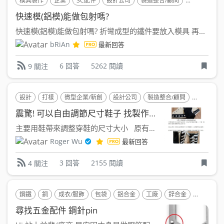
模具製作
企業
3C配件
設計公司
製造整合/顧問
天然橡膠(NR
快速模(鋁模)能做包射嗎?
快速模(鋁模)能做包射嗎? 折彎成型的鐵件要放入模具 再...
bRiAn
最新回答
6 回答
5262 閱讀
9 關注
設計
打樣
微型企業/新創
設計公司
製造整合/顧問
織品設計
震驚! 可以自由調節尺寸鞋子 找製作廠商與合夥人
主要用鞋帶來調整穿鞋的尺寸大小 原有問題 鞋子尺...
Roger Wu
最新回答
3 回答
2155 閱讀
4 關注
鋼鐵
銅
成衣/服飾
包袋
鋁合金
工廠
鋅合金
製造整合
尋找五金配件 鋼針pin