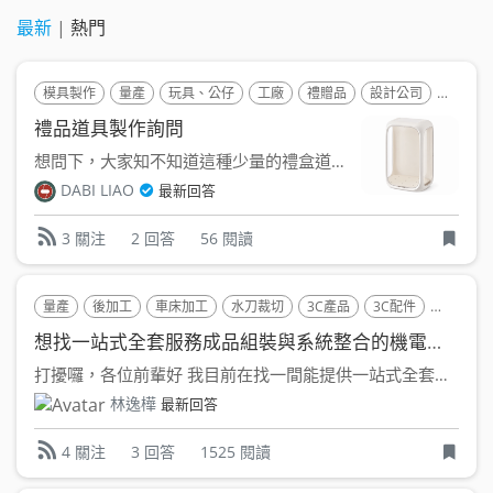
最新
|
熱門
模具製作
量產
玩具、公仔
工廠
禮贈品
設計公司
製造整
禮品道具製作詢問
想問下，大家知不知道這種少量的禮盒道具可以找誰製作呢?需求是...
DABI LIAO
最新回答
2 回答
56 閱讀
3 關注
量產
後加工
車床加工
水刀裁切
3C產品
3C配件
電子零件
想找一站式全套服務成品組裝與系統整合的機電代工(OEM)
打擾囉，各位前輩好 我目前在找一間能提供一站式全套服務的...
林逸樺
最新回答
3 回答
1525 閱讀
4 關注