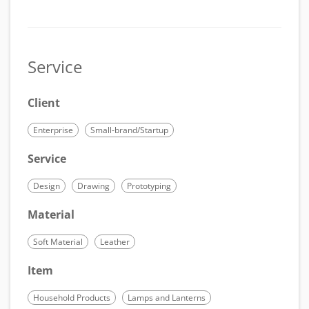
Service
Client
Enterprise
Small-brand/Startup
Service
Design
Drawing
Prototyping
Material
Soft Material
Leather
Item
Household Products
Lamps and Lanterns