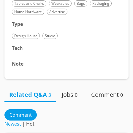
Tables and Chairs
Wearables
Bags
Packaging
Home Hardware
Advertise
Type
Design House
Studio
Tech
Note
Related Q&A
Jobs
Comment
3
0
0
Comment
Newest
|
Hot