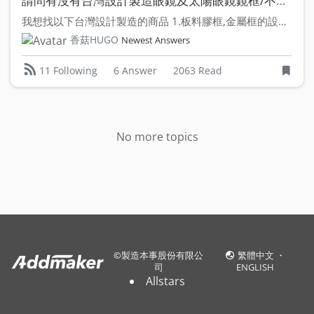
請問有沒有台灣設計製造眼鏡及太陽眼鏡鏡框/不鏽鋼衣架/卡車司機帽/小牛皮皮包廠商
我想找以下台灣設計製造的商品 1.板料膠框,金屬框的設計...
香菇HUGO
Newest Answers
6 Answer
2063 Read
11 Following
No more topics
©
製造本事股份有限公
繁體中文
・
司
ENGLISH
Allstars