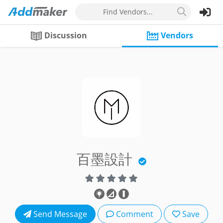
Find Vendors...
Discussion
Vendors
百墨設計
Send Message
Comment
Save