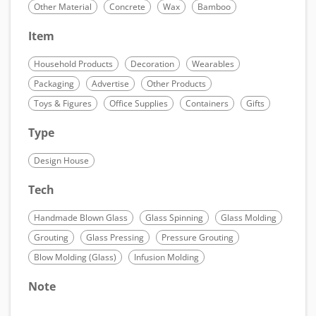
Other Material
Concrete
Wax
Bamboo
Item
Household Products
Decoration
Wearables
Packaging
Advertise
Other Products
Toys & Figures
Office Supplies
Containers
Gifts
Type
Design House
Tech
Handmade Blown Glass
Glass Spinning
Glass Molding
Grouting
Glass Pressing
Pressure Grouting
Blow Molding (Glass)
Infusion Molding
Note