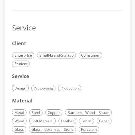
Service
Client
Enterprise
Small-brand/Startup
Comsumer
Student
Service
Design
Prototyping
Production
Material
Metal
Steel
Copper
Bamboo、Wood、Rattan
Wood
Soft Material
Leather
Fabric
Paper
Glass
Glass、Ceramics、Stone
Porcelain