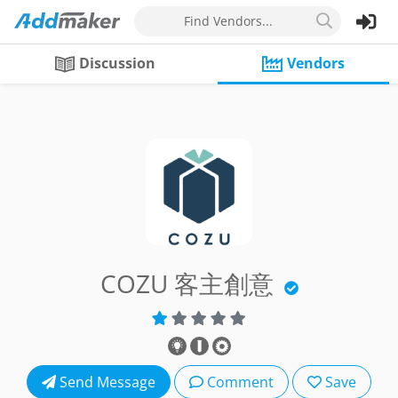
Find Vendors...
Discussion
Vendors
COZU 客主創意
Send Message
Comment
Save