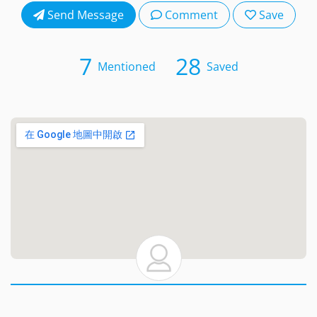
Send Message
Comment
Save
7
28
Mentioned
Saved