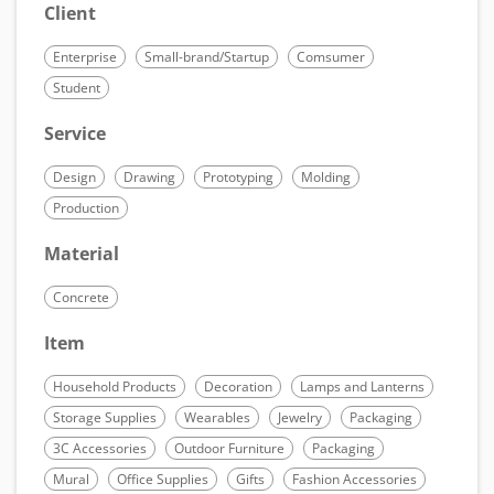
Client
Enterprise
Small-brand/Startup
Comsumer
Student
Service
Design
Drawing
Prototyping
Molding
Production
Material
Concrete
Item
Household Products
Decoration
Lamps and Lanterns
Storage Supplies
Wearables
Jewelry
Packaging
3C Accessories
Outdoor Furniture
Packaging
Mural
Office Supplies
Gifts
Fashion Accessories