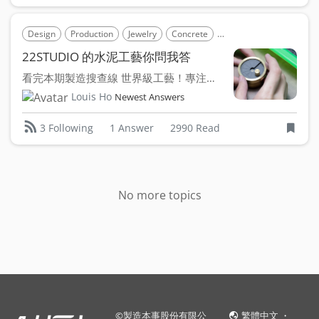
Design
Production
Jewelry
Concrete
Office Supplies
Infus
22STUDIO 的水泥工藝你問我答
看完本期製造搜查線 世界級工藝！專注於水泥產品設計製造的 ...
Louis Ho
Newest Answers
1 Answer
2990 Read
3 Following
No more topics
©
製造本事股份有限公
繁體中文
・