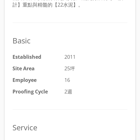
計】重點與精髓的【22水泥】。
Basic
Established
2011
Site Area
25坪
Employee
16
Proofing Cycle
2週
Service