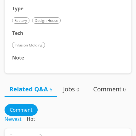
Type
Factory
Design House
Tech
Infusion Molding
Note
Related Q&A
Jobs
Comment
6
0
0
Comment
Newest
|
Hot