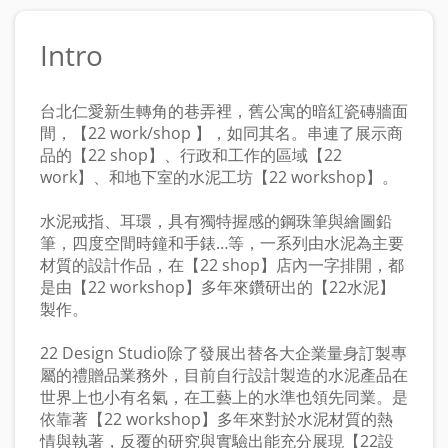
Intro
台北仁愛新生轉角的巷弄裡，舊公寓的暗紅瓷磚牆面
間，【22 work/shop 】，如同其名。串連了展示商
品的【22 shop】、行政和工作的區域【22
work】、和地下室的水泥工坊【22 workshop】。
水泥戒指、耳環，具有獨特握感的鋼珠筆與繪圖鉛
筆，四度空間時鐘和手錶…等，一系列由水泥為主要
材質的設計作品，在【22 shop】店內一字排開，都
是由【22 workshop】多年來鑽研出的【22水泥】
製作。
22 Design Studio除了發展出替各大企業量身訂製專
屬的禮贈品業務外，目前自行設計製造的水泥產品在
世界上也小有名氣，在工藝上的水準也領先同業。是
依靠著【22 workshop】多年來對於水泥材質的熱
情與執著，反覆的研究與實驗出能充分展現【22設