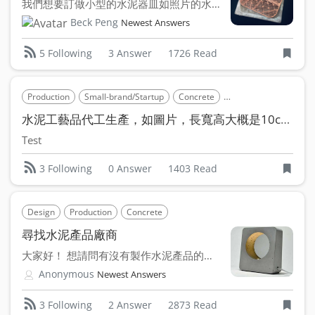
我們想要訂做小型的水泥器皿如照片的水泥底座尺寸約19X10X...
Beck Peng
Newest Answers
3 Answer
1726 Read
5 Following
Production
Small-brand/Startup
Concrete
Design House
Scu
水泥工藝品代工生產，如圖片，長寬高大概是10cm x 10cm x 5cm
Test
0 Answer
1403 Read
3 Following
Design
Production
Concrete
尋找水泥產品廠商
大家好！ 想請問有沒有製作水泥產品的廠商，外觀表面希望能...
Anonymous
Newest Answers
2 Answer
2873 Read
3 Following