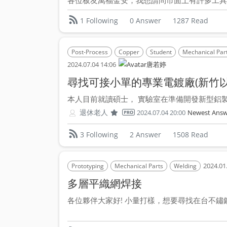
各位板友萬福金安，我想請問市面上有許多工具機
0 Answer
1287 Read
1 Following
Post-Process
Copper
Student
Mechanical Par
2024.07.04 14:06
唐若婷
尋找可接小單的專業電鍍廠(新竹以
本人目前就讀碩士， 實驗室在準備開發新型鋁製均
退休老人
2024.07.04 20:00
Newest Answ
2 Answer
1508 Read
3 Following
2024.01
Prototyping
Mechanical Parts
Welding
多層平織網焊接
各位夥伴大家好! 小量打樣，想要尋找在台不鏽鋼平