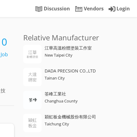
Discussion
Vendors
Login
Relative Manufacturer
0
江華高溫粉體塗裝工作室
Job
New Taipei City
DADA PRECSION CO.,LTD
Tainan City
及技
筌峰工業社
Changhua County
穎虹板金機械股份有限公司
Taichung City
lding
3C Products
Flaping
Spinning
Hydrostatic Metal Forming
D