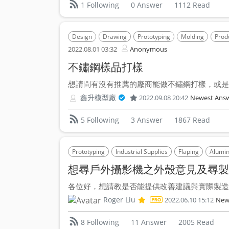
0 Answer
1112 Read
1 Following
Design
Drawing
Prototyping
Molding
Prod
2022.08.01 03:32
Anonymous
不鏽鋼樣品打樣
想請問有沒有推薦的廠商能做不鏽鋼打樣，或是設
鑫升模型廠
2022.09.08 20:42
Newest Ans
3 Answer
1867 Read
5 Following
Prototyping
Industrial Supplies
Flaping
Alumi
想尋戶外攝影機之外殼意見及尋製
各位好，想請教是否能提供改善建議與實際製造的
Roger Liu
2022.06.10 15:12
New
11 Answer
2005 Read
8 Following