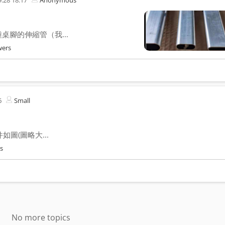
.28 18:17
Anonymous
腳的伸縮管（我...
wers
6
Small
圖(圖略大...
s
No more topics