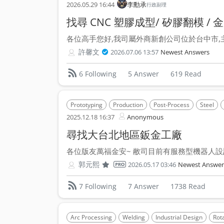
2026.05.29 16:44
李勳承
行政副理
各位高手您好,我司屬外商新創公司位於台中市,主
許馨文
2026.07.06 13:57
Newest Answers
5 Answer
619 Read
6 Following
Prototyping
Production
Post-Process
Steel
2025.12.18 16:37
Anonymous
尋找大台北地區鈑金工廠
各位版友萬福金安~ 敝司目前有服務型機器人設計
郭元熙
2026.05.17 03:46
Newest Answer
7 Answer
1738 Read
7 Following
Arc Processing
Welding
Industrial Design
Rot