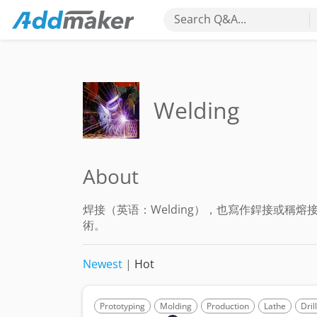
Search Q&A...
Welding
About
焊接（英语：Welding），也寫作銲接或稱
術。
Newest
|
Hot
Prototyping
Molding
Production
Lathe
Dril