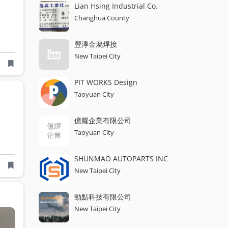
Lian Hsing Industrial Co.
Changhua County
豐淳金屬焊接
New Taipei City
PIT WORKS Design
Taoyuan City
億耀企業有限公司
Taoyuan City
SHUNMAO AUTOPARTS INC
New Taipei City
勁點科技有限公司
New Taipei City