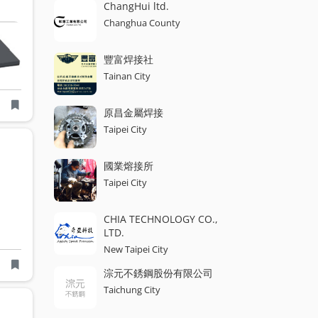
ChangHui ltd.
Changhua County
豐富焊接社
Tainan City
原昌金屬焊接
Taipei City
ing
Calendering
3C Products
3C Accessories
Electronic Parts
Mec
國業熔接所
Taipei City
CHIA TECHNOLOGY CO.,
LTD.
New Taipei City
淙元不銹鋼股份有限公司
Taichung City