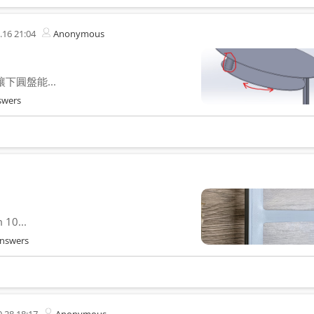
.16 21:04
Anonymous
下圓盤能...
swers
0...
nswers