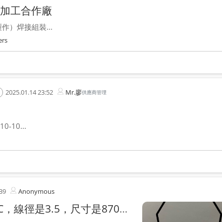
加工合作廠
）焊接組裝...
ers
2025.01.14 23:52
Mr.廖
供應商管理
10...
39
Anonymous
圖中九角框的材質是高碳鋼線S70C，線徑是3.5，尺寸是870mm x 500mm，數量是4500(pcs)。我目前有在設想用氬焊。請問各位先進如果用氬焊接合可行嗎?假如用氬焊可以接合的話那有什麼需要特別注意的地方嗎?還是有別的方法讓接合點穩固結合不掉落的嗎?謝謝各位!