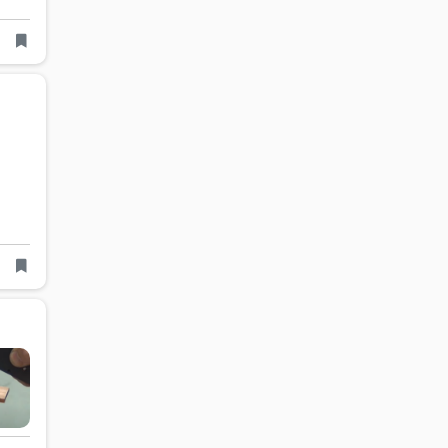
ultant
Studio
Surface Mount(SMT)