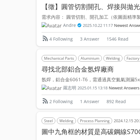
【徵】圓管切割開孔、焊接與拋光
需求內容： 圓管切割、開孔加工（依圖面精準製作
Andre
2025.10.22 11:17
Newest Answ
3 Answer
1546 Read
4 Following
Mechanical Parts
Aluminium
Welding
Factory
尋找北部鋁合金氬焊廠商
氬焊，鋁合金6061-T6，需通過真空氦氣測漏5x10-
羅志明
2025.01.15 13:18
Newest Answers
1 Answer
892 Read
2 Following
2024.12.15 20:
Steel
Welding
Process Planning