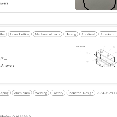
swers
the
Laser Cutting
Mechanical Parts
Flaping
Anodized
Aluminium
...
 Answers
2024.08.29 17
laping
Aluminium
Welding
Factory
Industrial Design