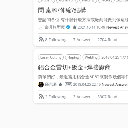
2021.09
Student
Aluminium
Welding
Factory
問 桌腳/伸縮/結構
想請問各位 有什麼什麼方法或廠商能做到像這種桌
鑫升模型廠
2021.10.11 10:49
Newest Ans
7 Answer
2704 Read
8 Following
2018.04.25 17:1
Laser Cutting
Flaping
Welding
鋁合金雷切+鈑金+焊接廠商
前輩們好，最近需用鋁合金5052來製作幾個零件如
邱志豪
2018.04.25 22:49
Newest Answer
3 Answer
3307 Read
2 Following