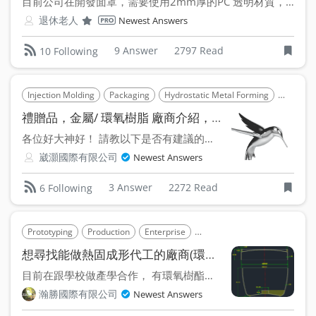
目前公司在開發面罩，需要使用2mm厚的PC 透明材質，目前看...
退休老人
Newest Answers
9 Answer
2797 Read
10 Following
Injection Molding
Packaging
Hydrostatic Metal Forming
Infusion
禮贈品，金屬/ 環氧樹脂 廠商介紹，感謝！
各位好大神好！ 請教以下是否有建議的廠商，謝謝 1.金屬...
崴灝國際有限公司
Newest Answers
3 Answer
2272 Read
6 Following
Prototyping
Production
Enterprise
Small-brand/Startup
Ther
想尋找能做熱固成形代工的廠商(環氧樹酯複合材料)
目前在跟學校做產學合作， 有環氧樹酯複合材的需求，使用熱...
瀚勝國際有限公司
Newest Answers