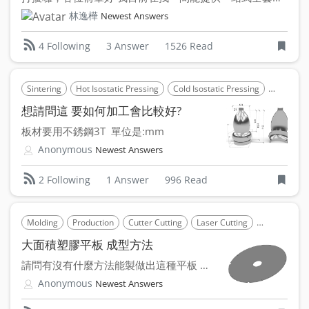
林逸樺
Newest Answers
3 Answer
1526 Read
4 Following
Sintering
Hot Isostatic Pressing
Cold Isostatic Pressing
Compres
想請問這 要如何加工會比較好?
板材要用不銹鋼3T 單位是:mm
Anonymous
Newest Answers
1 Answer
996 Read
2 Following
Molding
Production
Cutter Cutting
Laser Cutting
Thermoform
大面積塑膠平板 成型方法
請問有沒有什麼方法能製做出這種平板 上方有五個螺絲孔要跟...
Anonymous
Newest Answers