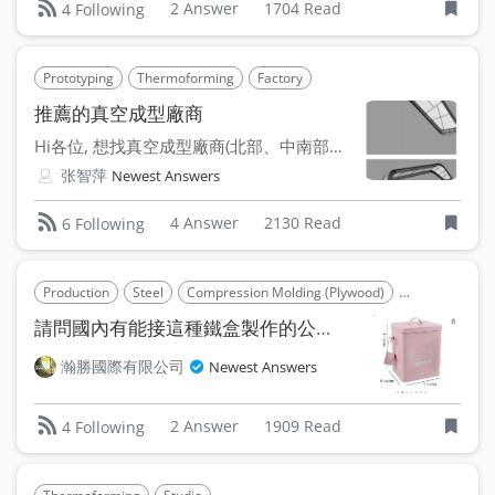
2 Answer
1704 Read
4 Following
Prototyping
Thermoforming
Factory
推薦的真空成型廠商
Hi各位, 想找真空成型廠商(北部、中南部皆可），是否有...
张智萍
Newest Answers
4 Answer
2130 Read
6 Following
Production
Steel
Compression Molding (Plywood)
Hydrostatic M
請問國內有能接這種鐵盒製作的公司或工廠嗎？
瀚勝國際有限公司
Newest Answers
2 Answer
1909 Read
4 Following