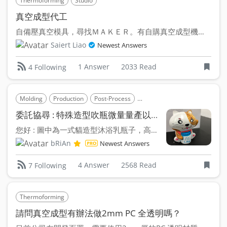
Thermoforming
Studio
真空成型代工
自備壓真空模具，尋找ＭＡＫＥＲ。有自購真空成型機。可接小量單
Saiert Liao
Newest Answers
1 Answer
2033 Read
4 Following
Molding
Production
Post-Process
Blow Molding (Plastic)
Chem
委託協尋 : 特殊造型吹瓶微量量產以及表面塗裝
您好 : 圖中為一式貓造型沐浴乳瓶子，高約 130mm，...
bRiAn
Newest Answers
4 Answer
2568 Read
7 Following
Thermoforming
請問真空成型有辦法做2mm PC 全透明嗎？