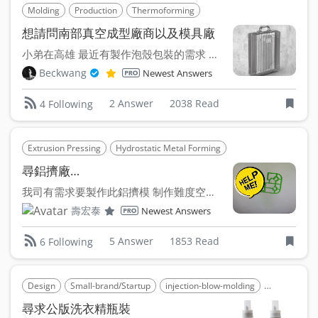
Molding
Production
Thermoforming
想請問南部真空成型廠商以及模具廠
小弟在高雄 最近有製作泡殼包裝的需求 剛回來高雄沒多久，...
Beckwang
Newest Answers
2 Answer
2038 Read
4 Following
Extrusion Pressing
Hydrostatic Metal Forming
尋鋁擠廠…
我司有需求要製作此鋁擠模 制作難度空心槽太多…無法鋁擠出...
壽宏泰
Newest Answers
5 Answer
1853 Read
6 Following
Design
Small-brand/Startup
injection-blow-molding
Extrusion B
尋求公版洗衣精瓶裝