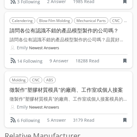
2 Answer
1985 Read
3 Following
Calendering
Blow Film Molding
Mechanical Parts
CNC
Out S
請問各位有認識不錯的產品模型製作的公司嗎？
請問各位有認識不錯的產品模型製作的公司嗎？品質好價格又公道得...
Emily
Newest Answers
9 Answer
18288 Read
14 Following
Molding
CNC
ABS
徵製作"塑膠材質模具"的廠商、工作室或個人接案
徵製作"塑膠材質模具"的廠商、工作室或個人接案模具的材質是...
Emily
Newest Answers
5 Answer
3179 Read
6 Following
Relative Manufacturer