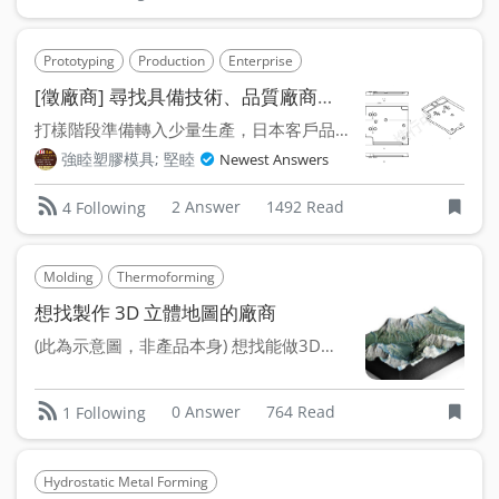
Prototyping
Production
Enterprise
Small-brand/Startup
Blow 
[徵廠商] 尋找具備技術、品質廠商，承製吸塑板
打樣階段準備轉入少量生產，日本客戶品質要求高 尋求具品質...
強睦塑膠模具; 堅睦
Newest Answers
2 Answer
1492 Read
4 Following
Molding
Thermoforming
想找製作 3D 立體地圖的廠商
(此為示意圖，非產品本身) 想找能做3D立體地圖的真...
0 Answer
764 Read
1 Following
Hydrostatic Metal Forming