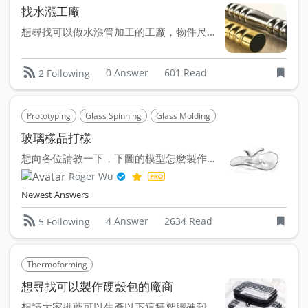
找水漲工廠
想尋找可以做水漲管加工的工廠，物件尺寸大約是Ø13 x 1...
0 Answer
601 Read
2 Following
Prototyping
Glass Spinning
Glass Molding
Glass Pressing
Gl
玻璃樣品打樣
想向各位請教一下，下圖的模型怎麽製作會比較好呢？ 目前已...
Roger Wu
Newest Answers
4 Answer
2634 Read
5 Following
Thermoforming
想尋找可以製作硬殼包的廠商
想請大家推薦可以生產以下這種塑膠硬殼包的廠商 不侷限一定...