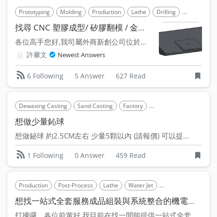
Prototyping
Molding
Production
Lathe
Drilling
Cutter Cutt
找尋 CNC 塑膠成型/ 矽膠翻模 / 金屬鋁焊接 / 鋁金屬零件製作 廠商
各位高手您好,我司屬外商新創公司位於台中市,主要設計並製造桌...
許馨文
Newest Answers
5 Answer
627 Read
6 Following
Dewaxing Casting
Sand Casting
Factory
Centrifugal Casting
想做少量鈊球
想做鉍球 約2.5CM左右 少量5顆以內 (請報價) 可以提...
0 Answer
459 Read
1 Following
Production
Post-Process
Lathe
Water Jet
3C Products
3C 
想找一站式全套服務成品組裝與系統整合的機電代工(OEM)
打擾囉，各位前輩好 我目前在找一間能提供一站式全套服務的...