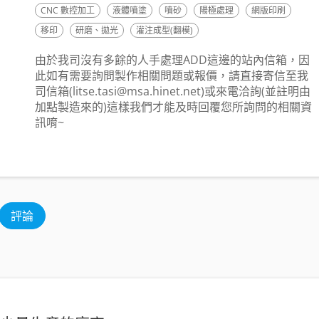
CNC 數控加工
液體噴塗
噴砂
陽極處理
網版印刷
移印
研磨、拋光
灌注成型(翻模)
由於我司沒有多餘的人手處理ADD這邊的站內信箱，因
此如有需要詢問製作相關問題或報價，請直接寄信至我
司信箱(litse.tasi@msa.hinet.net)或來電洽詢(並註明由
加點製造來的)這樣我們才能及時回覆您所詢問的相關資
訊唷~
評論