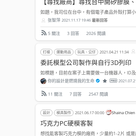
【尋找廠商】尋找台中開矽膠膜
如題，我司位在台中，有個電子產品外殼打算小量生產
张智萍
2021.11.17 19:46
最新回答
3 回答
2026 閱讀
5 關注
2021.04.21 11:34
打樣
運動用品
玩具、公仔
委託模型公司製作與自行3D列印
如標題，目前在案子上需要做一台機器人，ID及機
你的設計是燃燒我的生命
2021.07.2
7 回答
2547 閱讀
11 關注
2021.06.17 00:00
Shaina Chien
設計
模具製作
巧克力PC硬模客製
想找能客製巧克力模的廠商，少量約1-2片 或是能