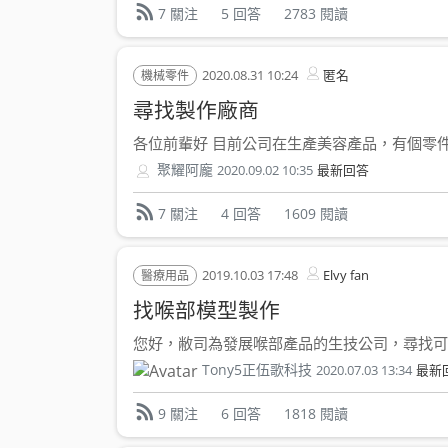
5 回答
2783 閱讀
7 關注
2020.08.31 10:24
匿名
機械零件
尋找製作廠商
各位前輩好 目前公司在生產美容產品，有個零件需
聚耀阿龐
2020.09.02 10:35
最新回答
4 回答
1609 閱讀
7 關注
2019.10.03 17:48
Elvy fan
醫療用品
找喉部模型製作
您好，敝司為發展喉部產品的生技公司，尋找可製
Tony5正伍歌科技
2020.07.03 13:34
最新
6 回答
1818 閱讀
9 關注