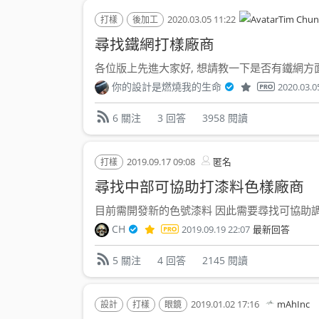
2020.03.05 11:22
Tim Chun
打樣
後加工
尋找鐵網打樣廠商
各位版上先進大家好, 想請教一下是否有鐵網方面
你的設計是燃燒我的生命
2020.03.0
3 回答
3958 閱讀
6 關注
2019.09.17 09:08
匿名
打樣
尋找中部可協助打漆料色樣廠商
目前需開發新的色號漆料 因此需要尋找可協助調漆
CH
2019.09.19 22:07
最新回答
4 回答
2145 閱讀
5 關注
2019.01.02 17:16
mAhInc
設計
打樣
眼鏡