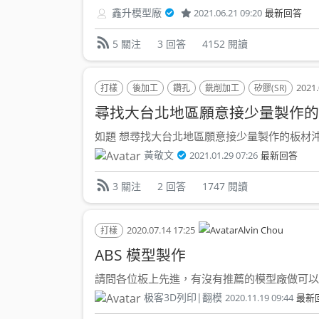
鑫升模型廠
2021.06.21 09:20
最新回答
3 回答
4152 閱讀
5 關注
2021.
打樣
後加工
鑽孔
銑削加工
矽膠(SR)
尋找大台北地區願意接少量製作的
如題 想尋找大台北地區願意接少量製作的板材沖孔廠
黃敬文
2021.01.29 07:26
最新回答
2 回答
1747 閱讀
3 關注
2020.07.14 17:25
Alvin Chou
打樣
ABS 模型製作
請問各位板上先進，有沒有推薦的模型廠做可以AB
极客3D列印|翻模
2020.11.19 09:44
最新