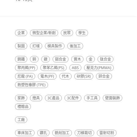
企業
微型企業/新創
民眾
學生
製圖
打樣
模具製作
後加工
鋼鐵
銅
銀
鋁合金
實木
金
鈦合金
聚丙烯(PP)
聚苯乙烯(PS)
ABS
壓克力(PMMA)
尼龍 (PA)
電木(PF)
代木
矽膠(SR)
鋅合金
熱塑性橡膠 (TPE)
家飾
燈具
3C產品
3C配件
手工具
壁面裝飾
禮贈品
工廠
車床加工
鑽孔
銑削加工
刀模裁切
雷射切割