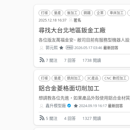
打樣
量產
後加工
鋼鐵
企業
車床加工
2025.12.18 16:37
匿名
尋找大台北地區鈑金工廠
各位版友萬福金安~ 敝司目前有服務型機器人設計
郭元熙
2026.05.17 03:46
最新回答
7 回答
1738 閱讀
7 關注
打樣
量產
銑削加工
3C產品
CNC 數控加工
鋁合金菱格面切削加工
想請教各位先進，如果產品外殼使用鋁合金材質，
鑫升模型廠
2024.09.19 16:17
最新回答
4 回答
1327 閱讀
5 關注