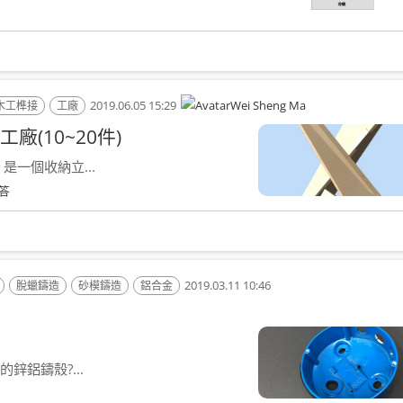
2019.06.05 15:29
Wei Sheng Ma
木工榫接
工廠
(10~20件)
一個收納立...
答
2019.03.11 10:46
脫蠟鑄造
砂模鑄造
鋁合金
鋁鑄殼?...