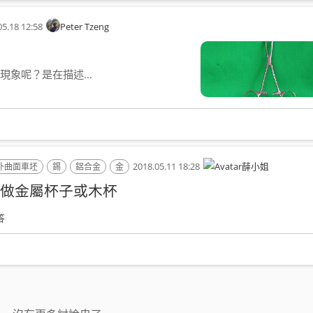
05.18 12:58
Peter Tzeng
象呢？是在描述...
2018.05.11 18:28
薛小姐
外曲面車坯
錫
鋁合金
金
做金屬杯子或木杯
答