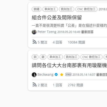
2018.
鋼鐵
車床加工
銑削加工
CNC 數控加工
組合件公差及間隙保留
一直不是很清楚所謂「公差」是在描述什麼樣的現
Peter Tzeng
2018.05.20 16:49
最新回答
4 回答
10084 閱讀
5 關注
銅
銀
車床加工
銑削加工
CNC 數控加工
請問各位大大台南那裹有用璇壓機
Beckwang
2018.05.14 14:07
最新回
1 回答
2782 閱讀
2 關注