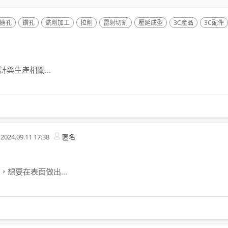
搪孔
鑽孔
銑削加工
拉削
雷射切割
壓延成型
3C產品
3C配件
與生產相關...
2024.09.11 17:38
匿名
想要在表面做出...