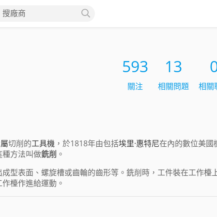
搜廠商
593
13
關注
相關問題
相關
金屬
切削的
工具機
，於1818年由包括
埃里·惠特尼
在內的數位美國
這種方法叫做
銑削
。
出成型表面、螺旋槽或齒輪的齒形等。銑削時，工件裝在工作檯
工作檯作進給運動。