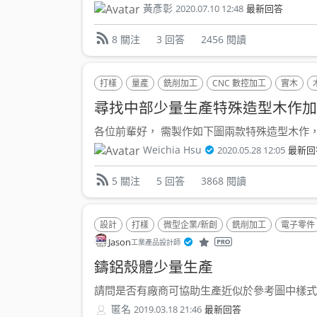
黃彥彰
2020.07.10 12:48
最新回答
3 回答
2456 閱讀
8 關注
打樣
量產
銑削加工
CNC 數控加工
實木
尋找中部少量生產特殊造型木作加工廠
各位前輩好， 需製作如下圖兩款特殊造型木作，是
Weichia Hsu
2020.05.28 12:05
最新回
5 回答
3868 閱讀
5 關注
設計
打樣
微型企業/新創
銑削加工
電子零件
Jason
工業產品設計師
鑄鋁殼體少量生產
請問是否有廠商可協助生產近似於參考圖中樣式的鋅
匿名
2019.03.18 21:46
最新回答