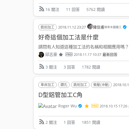
11 回答
5762 閱讀
16 關注
2018.11.12 23:27
陳信甫
銑削加工
榮幸木器雜工
好奇這個加工法是什麼
請問有人知道這種加工法的名稱和相關應用嗎？台
邱志豪
2018.11.17 10:37
最新回答
3 回答
1782 閱讀
3 關注
2018.10.1
車床加工
鑽孔
銑削加工
衝壓(沖壓)
D型鋁管加工C角
Roger Wu
2018.10.15 17:26
1 回答
1851 閱讀
2 關注