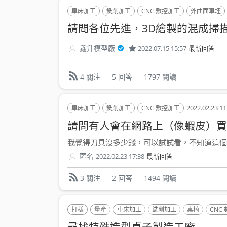
車床加工
銑削加工
CNC 數控加工
外曲面車坯
鑫升模型廠
2022.07.15 15:57
最新回答
5 回答
1797 閱讀
4 關注
2022.02.23 11
車床加工
銑削加工
CNC 數控加工
請問有人會在網路上（像蝦皮）買
我覺得刀具沒多少錢，可以試試看，不知道這個行
匿名
2022.02.23 17:38
最新回答
2 回答
1494 閱讀
3 關注
打樣
量產
車床加工
銑削加工
桌椅
CNC