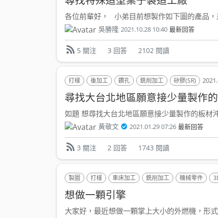
尋找特殊造型桌子製造工廠
各位前輩好， 小弟目前想製作如下圖的產品，是
吳勝隆
2021.10.28 10:40
最新回答
3 回答
2102 閱讀
5 關注
2021.
打樣
後加工
鑽孔
銑削加工
矽膠(SR)
尋找大台北地區願意接少量製作的
如題 想尋找大台北地區願意接少量製作的板材沖孔廠
黃敬文
2021.01.29 07:26
最新回答
2 回答
1743 閱讀
3 關注
製圖
打樣
車床加工
銑削加工
機械零件
3
想做一顆引擎
大家好，最近想做一顆掌上大小的外燃機，形式有