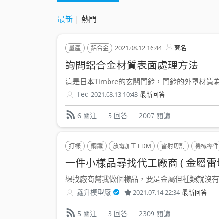
最新
|
熱門
2021.08.12 16:44
匿名
量產
鋁合金
詢問鋁合金材質表面處理方法
這是日本Timbre的玄關門鈴，門鈴的外罩材質為
Ted
2021.08.13 10:43
最新回答
5 回答
2007 閱讀
6 關注
打樣
鋼鐵
放電加工 EDM
雷射切割
機械零件
一件小樣品尋找代工廠商 ( 金屬雷切 
想找廠商幫我做個樣品，要是金屬但種類就沒有限制
鑫升模型廠
2021.07.14 22:34
最新回答
3 回答
2309 閱讀
5 關注