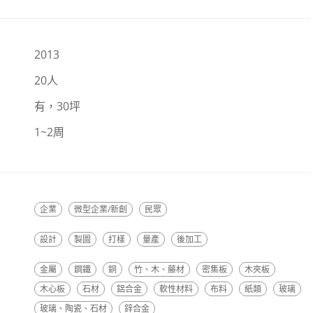
2013
20人
有，30坪
1~2周
企業
微型企業/新創
民眾
設計
製圖
打樣
量產
後加工
金屬
鋼鐵
銅
竹、木、藤材
密集板
木夾板
木心板
石材
鋁合金
軟性材料
布料
紙類
玻璃
玻璃、陶瓷、石材
鋅合金