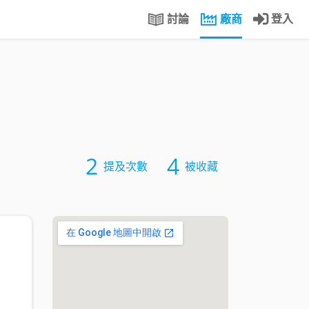
討論
廠商
登入
2
4
提及次數
被收藏