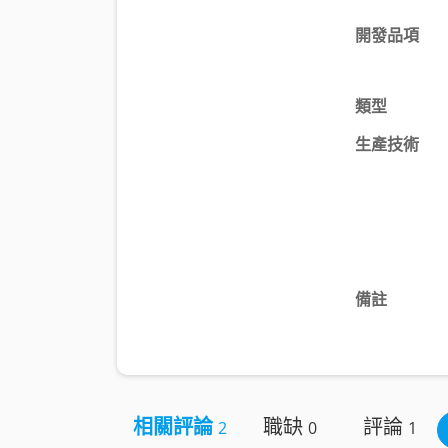
開發品項
類型
生產技術
備註
相關評論
職缺
評論
2
0
1