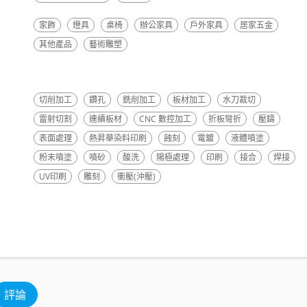
家飾
燈具
桌椅
辦公家具
戶外家具
居家五金
其他產品
藝術雕塑
切削加工
鑽孔
銑削加工
板材加工
水刀裁切
雷射切割
連續板材
CNC 數控加工
折板彎折
壓鑄
表面處理
熱昇華染料印刷
蝕刻
電鍍
液體噴塗
粉末噴塗
噴砂
酸洗
陽極處理
印刷
接合
焊接
UV印刷
雕刻
衝壓(沖壓)
評論