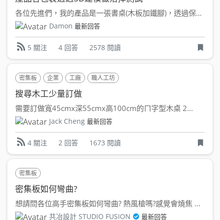
各位先進們，我的產品是一張書桌(木板加鐵腳)，透過保麗龍、紙...
Damon
最新回答
4 回答
2578 閱讀
5 關注
密集板
企業
工廠
職人工坊
搜尋木工少量訂做
需要訂做寬45cmx深55cmx高100cm的ㄇ字型木桌 2...
Jack Cheng
最新回答
2 回答
1673 閱讀
4 關注
密集板
密集板如何彎曲?
想請問各位高手密集板如何彎曲? 熱風槍嗎?感覺會燒焦 ...
共冶設計 STUDIO FUSION
最新回答