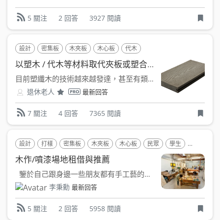
2 回答
3927 閱讀
5 關注
設計
密集板
木夾板
木心板
代木
以塑木 / 代木等材料取代夾板或塑合板的可能性 ?
目前塑纖木的技術越來越發達，甚至有類似 微晶木 這種不需混...
退休老人
最新回答
4 回答
7365 閱讀
7 關注
設計
打樣
密集板
木夾板
木心板
民眾
學生
液體噴塗
木作/噴漆場地租借與推薦
鑒於自己跟身邊一些朋友都有手工藝的嗜好，喜歡自行...
李秉勳
最新回答
2 回答
5958 閱讀
5 關注