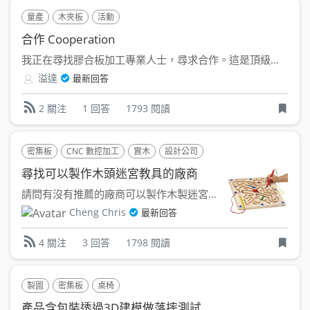
量產
木夾板
活動
合作 Cooperation
我正在尋找膠合板加工專業人士，尋求合作。這是頂級產品，表面...
溢達
最新回答
1 回答
1793 閱讀
2 關注
密集板
CNC 數控加工
實木
設計公司
尋找可以製作木頭迷宮教具的廠商
請問有沒有推薦的廠商可以製作木製迷宮教具 需求數量為20...
Cheng Chris
最新回答
3 回答
1798 閱讀
4 關注
製圖
密集板
桌椅
產品含包裝透過3D建模做落摔測試