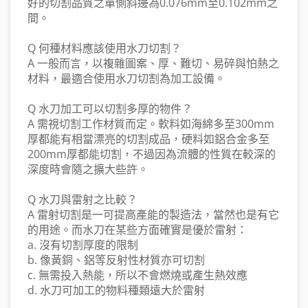
好的切割品質之單側斜邊為0.076mm至0.102mm之
間。
Q 何種材料應該使用水刀切割？
A 一般而言，以複雜圖案、厚、難切、易碎與怕熱之
材料，最適合使用水刀切割為加工設備。
Q 水刀加工可以切割多厚的物件？
A 需視切割工作材質而定。軟料如海綿多至300mm
厚都能有相當漂亮的切割成品，硬料如鋁合金多至
200mm厚都能切割，不過因為流體的性質在較深的
深度時會隨之擴大些許。
Q 水刀與雷射之比較？
A 雷射切割是一可提高產能的製造法，當然也是有它
的用途。而水刀在某些方面確實是優於雷射：
a. 沒有切割厚度的限制
b. 像黃銅、鋁等反射性材質亦可切割
c. 無需投入熱能，所以不會燃燒或產生熱效應
d. 水刀可加工的物料種類遠大於雷射