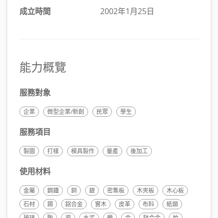
成立時間
2002年1月25日
能力概覽
服務對象
企業
微型企業/新創
民眾
學生
服務項目
製圖
打樣
模具製作
量產
後加工
使用材料
金屬
鋼鐵
銅
銀
密集板
木夾板
木心板
石材
錫
鋁合金
實木
皮革
布料
紙類
玻璃
陶
瓷
水泥
蠟
金
鈦合金
竹