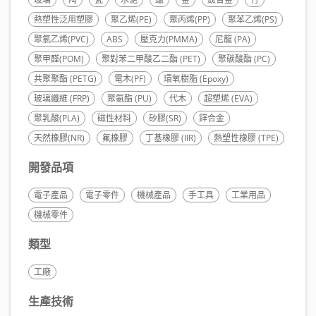
熱塑性泛用塑膠
聚乙烯(PE)
聚丙烯(PP)
聚苯乙烯(PS)
聚氯乙烯(PVC)
ABS
壓克力(PMMA)
尼龍 (PA)
聚甲醛(POM)
聚對苯二甲酸乙二酯 (PET)
聚碳酸酯 (PC)
共聚聚酯 (PETG)
電木(PF)
環氧樹脂 (Epoxy)
玻璃纖維 (FRP)
聚氨酯 (PU)
代木
超塑烯 (EVA)
聚乳酸(PLA)
磁性材料
矽膠(SR)
鋅合金
天然橡膠(NR)
氟橡膠
丁基橡膠 (IIR)
熱塑性橡膠 (TPE)
開發品項
電子產品
電子零件
機械產品
手工具
工業用品
機械零件
類型
工廠
生產技術