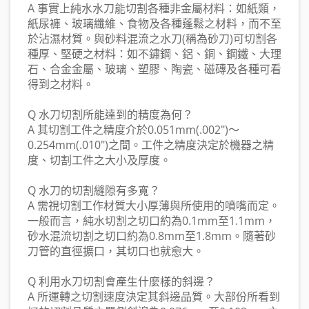
A 事實上純水水刀能切割各種非金屬材料：如紙類，
紙尿褲、玻璃纖維、食物及各種蓬鬆之材料，而不至
於沾濕材質。與砂料混流之水刀(稱為砂刀)可切割各
種厚、堅硬之材料：如不鏽鋼、鋁、銅、鋼鐵、大理
石、合金金屬、玻璃、塑膠、陶瓷、磁磚及各種可看
得到之材料。
Q 水刀切割所能達到的精度為何？
A 其切割工件之精度介於0.051mm(.002")～
0.254mm(.010")之間。工件之精度決定於機器之精
度、切割工件之大小及厚度。
Q 水刀的切割縫隙有多寬？
A 需視切割工作材質大小厚薄與所使用的噴嘴而定。
一般而言，純水切割之切口約為0.1mm至1.1mm，
砂水混流切割之切口約為0.8mm至1.8mm。隨著砂
刀管的直徑擴口，其切口也就愈大。
Q 利用水刀切割會產生什麼樣的斜邊？
A 所運轉之切割速度決定其斜邊品質。大部份所看到