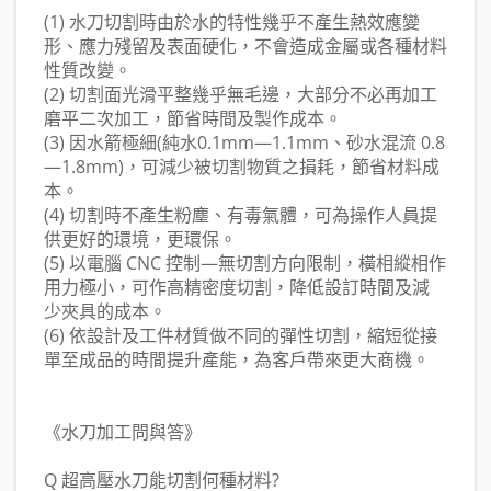
(1) 水刀切割時由於水的特性幾乎不產生熱效應變
形、應力殘留及表面硬化，不會造成金屬或各種材料
性質改變。
(2) 切割面光滑平整幾乎無毛邊，大部分不必再加工
磨平二次加工，節省時間及製作成本。
(3) 因水箭極細(純水0.1mm—1.1mm、砂水混流 0.8
—1.8mm)，可減少被切割物質之損耗，節省材料成
本。
(4) 切割時不產生粉塵、有毒氣體，可為操作人員提
供更好的環境，更環保。
(5) 以電腦 CNC 控制—無切割方向限制，橫相縱相作
用力極小，可作高精密度切割，降低設訂時間及減
少夾具的成本。
(6) 依設計及工件材質做不同的彈性切割，縮短從接
單至成品的時間提升產能，為客戶帶來更大商機。
《水刀加工問與答》
Q 超高壓水刀能切割何種材料?