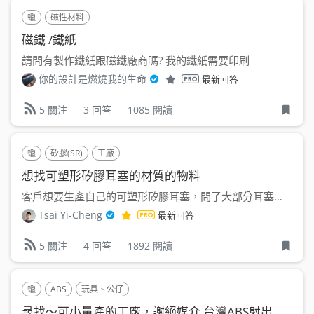
蠟
磁性材料
磁鐵 /鐵紙
請問有製作鐵紙跟磁鐵廠商嗎? 我的鐵紙需要印刷
你的設計是燃燒我的生命
最新回答
3 回答
1085 閱讀
5 關注
蠟
矽膠(SR)
工廠
想找可塑形矽膠耳塞的材質的物料
客戶想要生產自己的可塑形矽膠耳塞，問了大部分耳塞工廠，都說...
Tsai Yi-Cheng
最新回答
4 回答
1892 閱讀
5 關注
蠟
ABS
玩具、公仔
尋找～可小量產的工廠，謝絕媒介 台灣ABS射出廠玩具1萬PS 台灣蠟筆生產廠1萬PS