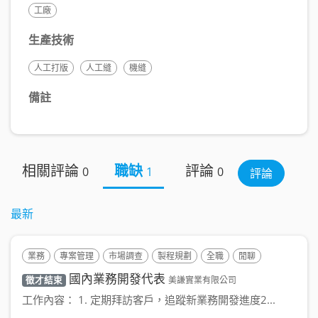
工廠
生產技術
人工打版
人工縫
機縫
備註
相關評論
職缺
評論
0
1
0
評論
最新
業務
專案管理
市場調查
製程規劃
全職
閒聊
國內業務開發代表
徵才結束
美謙實業有限公司
工作內容： 1. 定期拜訪客戶，追蹤新業務開發進度2...