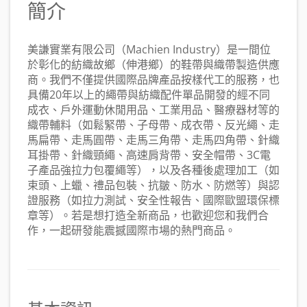
簡介
美謙實業有限公司（Machien Industry）是一間位
於彰化的紡織故鄉（伸港鄉）的鞋帶與織帶製造供應
商。我們不僅提供國際品牌產品按樣代工的服務，也
具備20年以上的繩帶與紡織配件單品開發的經不同
成衣、戶外運動休閒用品、工業用品、醫療器材等的
織帶輔料（如鬆緊帶、子母帶、成衣帶、反光繩、走
馬扁帶、走馬圓帶、走馬三角帶、走馬四角帶、針織
耳掛帶、針織頸繩、高速肩背帶、安全帽帶、3C電
子產品強拉力包覆繩等），以及各種後處理加工（如
束頭、上蠟、禮品包裝、抗皺、防水、防燃等）與認
證服務（如拉力測試、安全性報告、國際歐盟環保標
章等）。若是想打造全新商品，也歡迎您和我們合
作，一起研發能震撼國際市場的熱門商品。