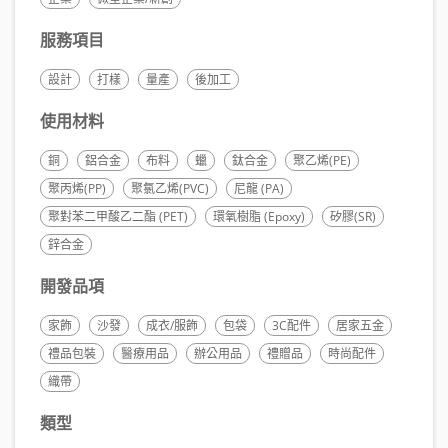
服務項目
設計
打樣
量產
後加工
使用材料
銅
鋁合金
布料
蠟
鈦合金
聚乙烯(PE)
聚丙烯(PP)
聚氯乙烯(PVC)
尼龍 (PA)
聚對苯二甲酸乙二酯 (PET)
環氧樹脂 (Epoxy)
矽膠(SR)
鋅合金
開發品項
家飾
沙發
成衣/服飾
包袋
3C配件
居家五金
禮品包裝
醫療用品
辦公用品
禮贈品
時尚配件
織帶
類型