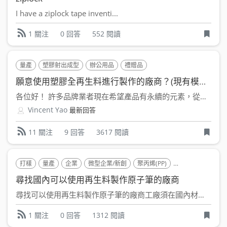
I have a ziplock tape inventi...
0 回答
552 閱讀
1 關注
量產
塑膠射出成型
辦公用品
禮贈品
願意使用塑膠全再生料進行製作的廠商？(現有模具？)
各位好！ 許多品牌業者現在希望產品有永續的元素，從一些周...
Vincent Yao
最新回答
9 回答
3617 閱讀
11 關注
打樣
量產
企業
微型企業/新創
聚丙烯(PP)
辦公用品
工廠
尋找國內可以使用再生料製作原子筆的廠商
尋找可以使用再生料製作原子筆的廠商工廠須在國內材質為rPP ...
0 回答
1312 閱讀
1 關注