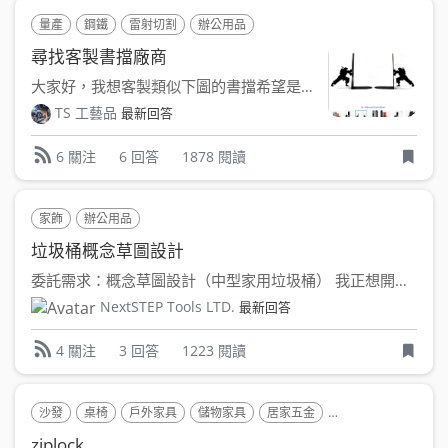
量產
鋼鐵
雷射切割
辦公用品
尋找客製書擋廠商
大家好，我想客製類似下圖的書擋希望是黑漆金屬材質想尋找能雷切...
TS 工藝品
最新回答
6 回答
1878 閱讀
6 關注
家飾
辦公用品
垃圾桶概念草圖設計
委託需求：概念草圖設計（中型家用垃圾桶） 我正想開發一款...
NextSTEP Tools LTD.
最新回答
3 回答
1223 閱讀
4 關注
沙發
桌椅
戶外家具
儲物家具
居家五金
食品飲料包裝
辦
ziplock