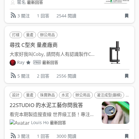
匿名
最新回答
1 回答
2544 閱讀
3 關注
打樣
量產
辦公用品
尋找 C型夾 量產廠商
大家好我叫Coby, 請問有人有認識製作C型夾或者檯燈夾...
Ray
最新回答
2 回答
2556 閱讀
5 關注
設計
量產
珠寶飾品
水泥
辦公用品
灌注成型(翻模)
禮贈
22STUDIO 的水泥工藝你問我答
看完本期製造搜查線 世界級工藝！專注於水泥產品設計製造的 ...
Louis Ho
最新回答
1 回答
3000 閱讀
3 關注