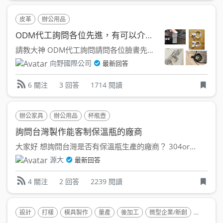
皮革
辦公用品
ODM代工詢問各位先進，有可以介紹的廠商嗎
請教大神 ODM代工詢問請問各位臉書先進，有可以介紹的廠...
向野國際公司
最新回答
3 回答
1714 閱讀
6 關注
辦公家具
辦公用品
杯瓶壺
詢問台灣製作能客制保溫瓶的廠商
大家好 想詢問台灣是否有保溫瓶生產的廠商？ 304or...
源大
最新回答
2 回答
2239 閱讀
4 關注
設計
打樣
模具製作
量產
後加工
微型企業/新創
民眾