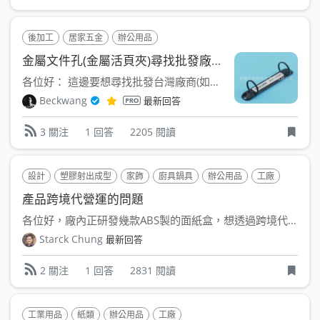
後加工
居家五金
辦公用品
金屬文件孔(金屬活頁夾)尋找批發廠商名單
各位好： 這邊要想尋找批發台灣廠商(如果是台中最好)也廠...
Beckwang
最新回答
1 回答
2205 閱讀
3 關注
設計
塑膠射出成型
家飾
廚具鍋具
辦公用品
工廠
產品跨境代營運的問題
各位好，廠內正研發幾款ABS製的面紙盒，想透過跨境代營運的模...
Starck Chung
最新回答
1 回答
2831 閱讀
2 關注
工業用品
紙類
辦公用品
工廠