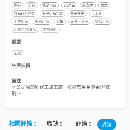
家飾
燈具
運動用品
3C產品
3C配件
眼鏡
食品飲料包裝
保健用品包裝
電子零件
手工具
工業用品
醫療用品
家電
玩具、公仔
辦公用品
化妝品/保養品
時尚配件
類型
工廠
生產技術
備註
本公司屬印刷代工加工廠，技術應用為燙金(熱印
刷)。
相關評論
職缺
評論
0
0
0
評論