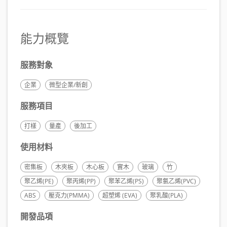
能力概覽
服務對象
企業
微型企業/新創
服務項目
打樣
量產
後加工
使用材料
密集板
木夾板
木心板
實木
玻璃
竹
聚乙烯(PE)
聚丙烯(PP)
聚苯乙烯(PS)
聚氯乙烯(PVC)
ABS
壓克力(PMMA)
超塑烯 (EVA)
聚乳酸(PLA)
開發品項