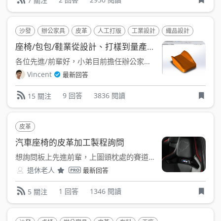
7 關注
沙發
辦公家具
皮革
人工打版
工業設計
織品設計
CAD/C
座椅/包包/鞋業從設計、打樣到量產的圖檔作業方式詢問
各位先進/前輩好，小弟目前擔任辦公家具產業的工業設計師，由...
Vincent
最新回答
9 回答
3836 閱讀
15 關注
皮革
汽車座椅的皮革加工製程詢問
想詢問板上先進前輩，上圖頭枕處的賽道圖案是用甚...
退休老人
最新回答
1 回答
1346 閱讀
5 關注