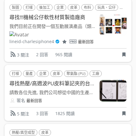
製圖
打樣
後加工
企業
皮革
布料
玩具、公仔
矽膠(SR)
尋找!!!機械公仔軟性材質製造廠商
我們目前正在開發一個互動展演產品（類似迪士尼的 Audio...
lineid-charlesiphone4
最新回答
2 回答
965 閱讀
3 關注
打樣
量產
企業
皮革
聚氨酯 (PU)
工廠
尋找熱壓/高週波PU皮料筆記夾的台灣本地工廠
請教各位先進, 我們公司想從中國的生產廠商, 轉回台灣生產...
匿名
最新回答
3 回答
1825 閱讀
5 關注
熱壓/真空成型
皮革