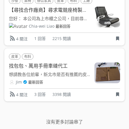
沙發
桌椅
辦公家具
皮革
布料
工廠
【尋找合作廠商】尋求電競座椅製造廠商
您好： 本公司為上市櫃之公司，目前尋求電競座椅的製造廠商...
Chia-wei Liao
最新回答
1 回答
2215 閱讀
4 關注
皮革
布料
找包包、萬用手冊車縫代工
想請教各位前輩，新北市是否有推薦的皮件、包包或萬用手冊的車...
Jim
最新回答
3 回答
3398 閱讀
4 關注
沒有更多討論串了