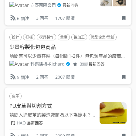
向野國際公司
最新回答
3 回答
1707 閱讀
6 關注
設計
打樣
模具製作
量產
後加工
微型企業/新創
民眾
少量客製化包包商品
請問有可以少量客製（每個圖1-2件）包包類產品的廠商嗎？ ...
科邁銘板-Richard
最新回答
2 回答
2007 閱讀
5 關注
皮革
PU皮革與切割方式
請問人造皮革的製造廠商嗎以下為範本？ 需求 1料PU ...
HAO
最新回答
2 回答
2950 閱讀