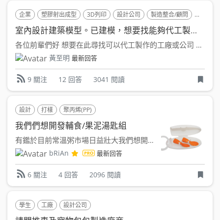
企業
塑膠射出成型
3D列印
設計公司
製造整合/顧問
活動
室內設計建築模型。已建模，想要找能夠代工製作的廠商
各位前輩們好 想要在此尋找可以代工製作的工廠或公司 2...
黃至明
最新回答
12 回答
3041 閱讀
9 關注
設計
打樣
聚丙烯(PP)
我們們想開發輔食/果泥湯匙組
有鑑於目前常溫粥市場日益壯大我們想開發口栓袋可使用的兩用的...
bRiAn
最新回答
4 回答
2096 閱讀
6 關注
學生
工廠
設計公司