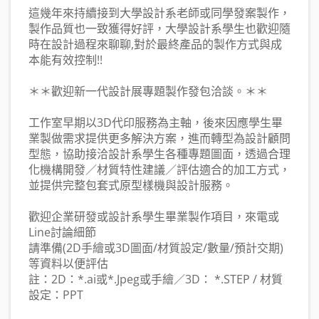
這幾年來持續接到大學設計系老師或同學發案製作，
製作品質也一致獲得好評，大學設計系學生也歡迎隨
時在設計過程來聊聊,對於最終產品的製作方式與成
本能有效控制!!
＊＊歡迎新一代設計展專題製作發包洽談。＊＊
工作室早期以3D代印服務為主軸，後來因應學生畢
業製做需求提供更多解決方案，進而轉型為設計顧問
型態，協助接洽設計系學生各種專題圖面，透過合理
化機構開發／材質特性建議／評估適合的加工方式，
並提供完整包套式原型樣機與設計服務。
歡迎企業研發或設計系學生畢業製作項目，來電或
Line討論細節
請準備(2D手繪或3D圖面/材質設定/數量/預計交期)
等資料以便評估
註：2D：*.ai或*.Jpeg或手繪／3D： *.STEP / 材質
設定：PPT