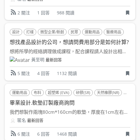
1 回答
988 閱讀
2 關注
設計
打樣
微型企業/新創
民眾
運動用品
醫療用品
想找產品設計的公司，想請問費用部分是如何計算?
想將所學的經絡調理做成課程，配合課程請人設計出相關的工具及商...
黃至明
最新回答
4 回答
1132 閱讀
5 關注
運動用品
布料
超塑烯 (EVA)
矽膠(SR)
天然橡膠(NR)
熱塑性橡膠
畢業設計.軟墊訂製廠商詢問
我們想製作兩塊80cm*160cm的軟墊，厚度在1cm左右...
匿名
最新回答
6 回答
1468 閱讀
6 關注