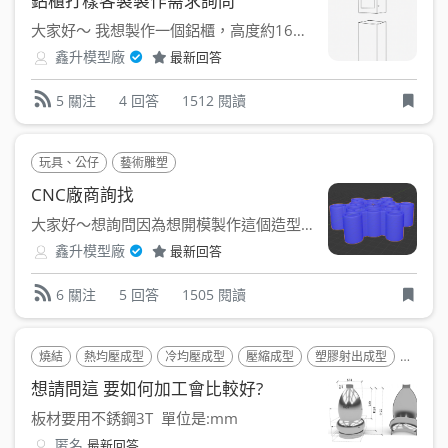
鋁櫃打樣客製製作需求詢問
大家好～ 我想製作一個鋁櫃，高度約165cm，寬與深約45c...
鑫升模型廠
最新回答
4 回答
1512 閱讀
5 關注
玩具、公仔
藝術雕塑
CNC廠商詢找
大家好～想詢問因為想開模製作這個造型的造型擺飾類玩具，...
鑫升模型廠
最新回答
5 回答
1505 閱讀
6 關注
燒結
熱均壓成型
冷均壓成型
壓縮成型
塑膠射出成型
熱壓/
想請問這 要如何加工會比較好?
板材要用不銹鋼3T 單位是:mm
匿名
最新回答