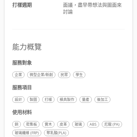
打樣週期
面議，盡早帶想法與圖面來
討論
能力概覽
服務對象
企業
微型企業/新創
民眾
學生
服務項目
設計
製圖
打樣
模具製作
量產
後加工
使用材料
銅
密集板
實木
皮革
玻璃
ABS
尼龍 (PA)
玻璃纖維 (FRP)
聚乳酸(PLA)