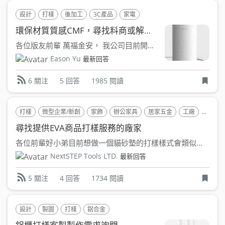
設計
打樣
後加工
3C產品
家電
環保材質質感CMF，尋找料商或解決方案~
各位版友前輩 萬福金安， 我公司目前開發專案希望在產品殼...
Eason Yu
最新回答
5 回答
1985 閱讀
6 關注
打樣
微型企業/新創
家飾
辦公家具
居家五金
工廠
清潔用
尋找提供EVA商品打樣服務的廠家
各位前輩好小弟目前想做一個貓砂墊的打樣樣式會類似此貓砂墊一...
NextSTEP Tools LTD.
最新回答
4 回答
1734 閱讀
5 關注
設計
製圖
打樣
鋁合金