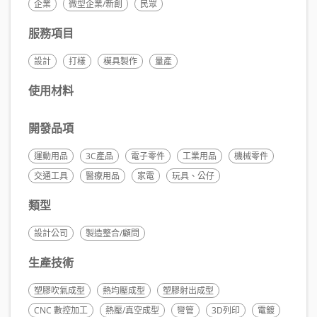
企業
微型企業/新創
民眾
服務項目
設計
打樣
模具製作
量產
使用材料
開發品項
運動用品
3C產品
電子零件
工業用品
機械零件
交通工具
醫療用品
家電
玩具、公仔
類型
設計公司
製造整合/顧問
生產技術
塑膠吹氣成型
熱均壓成型
塑膠射出成型
CNC 數控加工
熱壓/真空成型
彎管
3D列印
電鍍