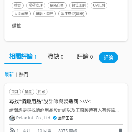
噴砂
陽極處理
網版印刷
數位印刷
UV印刷
大圖輸出
研磨、拋光
灌注成型(翻模)
備註
相關評論
職缺
評論
1
0
0
評論
最新
|
熱門
設計
量產
民眾
尋找"情趣用品"設計師與製造商 >///<
請問想要尋找情趣用品設計師以及工廠製造有人有經驗嗎?或是可以...
Relax Int. Co., Ltd.
最新回答
10 回答
8075 閱讀
11 關注