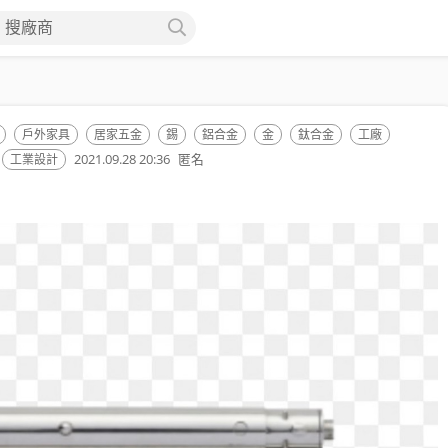
搜廠商
戶外家具
居家五金
錫
鋁合金
金
鈦合金
工廠
2021.09.28 20:36
匿名
工業設計