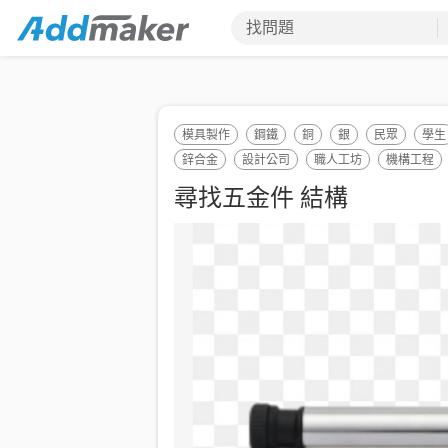
找問題
模具製作
鋼鐵
銅
銀
民眾
學生
鋅合金
設計公司
職人工坊
機構工程
尋找五金件 結構