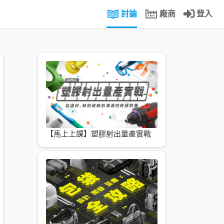
討論
廠商
登入
【馬上上課】塑膠射出量產實戰