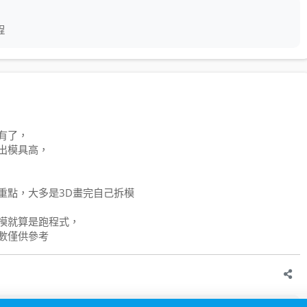
程
有了，
出模具高，
重點，大多是3D畫完自己拆模
模就算是跑程式，
數僅供參考