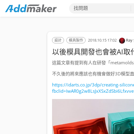
找問題
2018.10.15 17:02
Ray
設計
模具製作
以後模具開發也會被AI取
這篇文章有提到有人在研發「metamol
不久後的將來應該也有機會做好3D模型
https://idarts.co.jp/3dp/creating-sili
fbclid=IwAR0g2w8LsJxXSxZdSbi6Lfxv