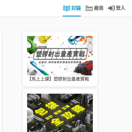
討論
廠商
登入
【馬上上課】塑膠射出量產實戰