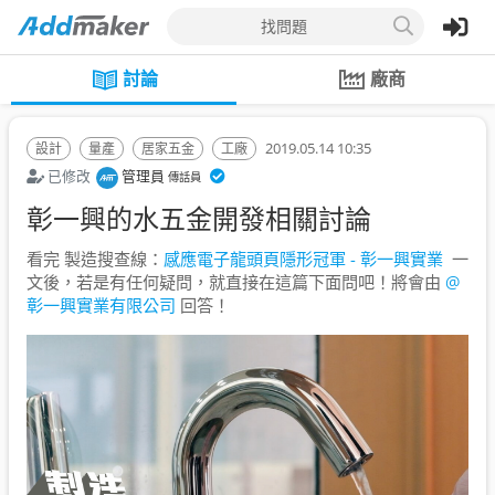
找問題
討論
廠商
2019.05.14 10:35
設計
量產
居家五金
工廠
已修改
管理員
傳話員
彰一興的水五金開發相關討論
看完 製造搜查線：
感應電子龍頭頁隱形冠軍 - 彰一興實業
一
文後，若是有任何疑問，就直接在這篇下面問吧！將會由
@
彰一興實業有限公司
回答！