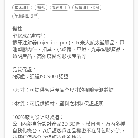
車床加工
鑽孔
銑削加工
放電加工 EDM
塑膠射出成型
備註
塑膠成品類型：
攪牙注射器(injection pen)、５米大航太塑膠品、電
池塑膠內件、扣具、小齒輪、車燈、光學塑膠產品、
透明產品、高難度倒勾形狀產品等
品質保證：
>認證：通過ISO9001認證
>尺寸：可提供客戶產品全尺寸的檢驗量測數據
>材質：可提供鋼材、塑料之材料保證證明
100%廠內設計與製造：
公司內部自行設計產品2D 3D圖、模具圖、廠內多種
自動化機台，以保護客戶產品機密不在發包時外流，
並簽訂保密條款保護彼此的權益