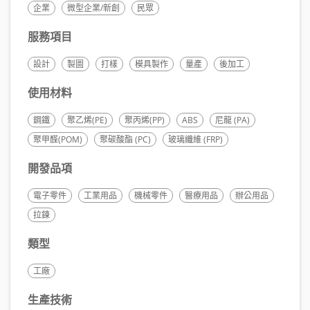
企業
微型企業/新創
民眾
服務項目
設計
製圖
打樣
模具製作
量產
後加工
使用材料
鋼鐵
聚乙烯(PE)
聚丙烯(PP)
ABS
尼龍 (PA)
聚甲醛(POM)
聚碳酸酯 (PC)
玻璃纖維 (FRP)
開發品項
電子零件
工業用品
機械零件
醫療用品
辦公用品
拉鍊
類型
工廠
生產技術