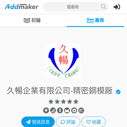
搜廠商
討論
廠商
久暢企業有限公司-精密鋼模厰
發送訊息
評論
收藏