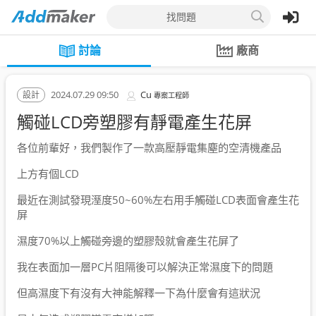
找問題
討論
廠商
2024.07.29 09:50
Cu
設計
專案工程師
觸碰LCD旁塑膠有靜電產生花屏
各位前輩好，我們製作了一款高壓靜電集塵的空清機產品
上方有個LCD
最近在測試發現溼度50~60%左右用手觸碰LCD表面會產生花
屏
濕度70%以上觸碰旁邊的塑膠殼就會產生花屏了
我在表面加一層PC片阻隔後可以解決正常濕度下的問題
但高濕度下有沒有大神能解釋一下為什麼會有這狀況