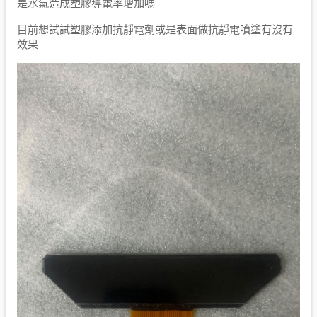
是水氣造成塑膠導電率增加嗎
目前想試試塑膠添加抗靜電劑或是表面做抗靜電噴塗有沒有
效果